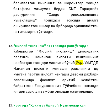
берилаётган имконият ва шароитлар ҳақида
батафсил маълумот берди. БМТ Тараққиёт
дастурининг “Савдо ривожланишига
кўмаклашиш” лойиҳаси асосида амалга
оширилаётган ишлар ва бу борада эришилаётган
натижаларга тўхталди.
12.
"Миллий тикланиш" партиясида раис ўзгарди
Ўзбекистон “Миллий тикланиш” демократик
партияси Наманган вилояти кенгашининг
навбатдан ташқари мажлиси бўлиб
ўтди
. ЎзМТДП
Наманган вилояти кенгаши раислигига шу
кунгача партия вилоят кенгаши девони раҳбари
лавозимида фаолият юритиб келаётган
Ғайратжон Ғофуржонович Тўйчибоев номзоди
илгари сурилди ва у бир овоздан маъқулланди.
13.
Чортоқда "Ҳоким ва ёшлар": Муаммолар ҳал