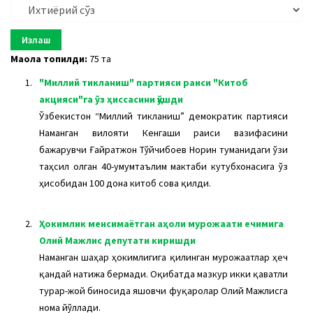
a
t
i
o
Мақола топилди:
75 та
n
1.
"Миллий тикланиш" партияси раиси "Китоб
акцияси"га ўз ҳиссасини қўшди
Ўзбекистон “Миллий тикланиш” демократик партияси
Наманган вилояти Кенгаши раиси вазифасини
бажарувчи Ғайратжон Тўйчибоев Норин туманидаги ўзи
таҳсил олган 40-умумтаълим мактаби кутубхонасига ўз
ҳисобидан 100 дона китоб совға қилди.
2.
Ҳокимлик менсимаётган аҳоли мурожаати ечимига
Олий Мажлис депутати киришди
Наманган шаҳар ҳокимлигига қилинган мурожаатлар ҳеч
қандай натижа бермади. Оқибатда мазкур икки қаватли
турар-жой биносида яшовчи фуқаролар Олий Мажлисга
нома йўллади.