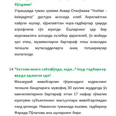
бўлдими?
Учрашувда туман ҳокими Анвар Отахўжаев “Yoshlar -
kelejagimiz” дастури асосида олиб борилаётган
хайрли ишлар, кўрилаётган чора-тадбирлар ҳақида
атрофлича сўз юритди. Ёшларнинг ҳар бир
мурожаатига алоҳида эътибор қаратилиб, ўз жойида
ҳал этиш, муаммоларни бартараф этиш юзасидан
тегишли мутасаддиларга аниқ топшириқлар
юклатилди.
14.
"Хатоим менга сабоқ бўлди, энди..." ёхуд тадбиркор
қаерда адашган эди?
Маъмурий жавобгарлик тўғрисидаги кодекснинг
тегишли бандларига мувофиқ 30 кунлик муддатда ўз
камчиликларини бартараф этган 17 нафар хўжалик
юритувчи субъектининг масъуллари жавобгарликдан
озод қилинди. Наманган туманида яшовчи, тадбиркор
Фарида Пўлатова ана шуларнинг бири.