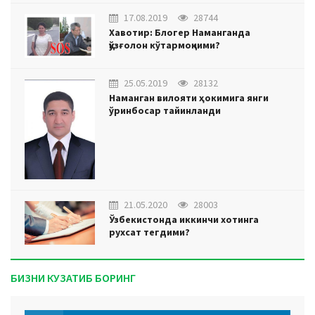
17.08.2019
28744
Хавотир: Блогер Наманганда
қўзғолон кўтармоқчими?
25.05.2019
28132
Наманган вилояти ҳокимига янги
ўринбосар тайинланди
21.05.2020
28003
Ўзбекистонда иккинчи хотинга
рухсат тегдими?
БИЗНИ КУЗАТИБ БОРИНГ