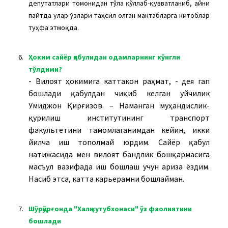
депутатлари томонидан тўла қўллаб-қувватланиб, айни
пайтда улар ўзлари таҳсил олган мактабларга китоблар
туҳфа этмоқда.
6.
Ҳоким сайёр қабулидан одамларнинг кўнгли
тўлдими?
- Вилоят ҳокимига каттакон раҳмат, - дея гап
бошлади қабулдан чиқиб келган уйчилик
Умиджон Қирғизов. – Наманган муҳандислик-
қурилиш институтининг транспорт
факультетини тамомлаганимдан кейин, икки
йилча иш тополмай юрдим. Сайёр қабул
натижасида мен вилоят бандлик бошқармасига
масъул вазифада иш бошлаш учун ариза ёздим.
Насиб этса, катта карьерамни бошлайман.
7.
Шўрқўрғонда "Халқ кутубхонаси" ўз фаолиятини
бошлади