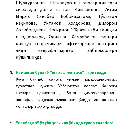
Шўрқўрғонни – Шеърқўрғон, шоирлар қишлоғи
сифатида донғи кетган. Қишлоқнинг Ўктам
Мирзо, Санобар Бобоназарова, Тўхтахон
Раҳимова, Ўктамой Холдорова, Дилором
Сотиболдиева, Носиржон Жўраев каби таниқли
ижодкорлари, Одилжон Ҳамробеков сингари
машҳур спортчилари, ифтихорлари қаторига
энди маърифатпарвар тадбиркорлари
қўшилмоқда.
8.
Наманган бўйлаб "шараф лентаси" тарқатилди
Кўча бўйлаб сайрга чиққан юртдошларимиз,
туристлар кўксига Ўзбекистон давлат байроғи
тасвири туширилган, Ватан ҳимоячиларининг
шарафли қаҳрамонликларини ўзида ифодалаган
ленталар тақиб қўйилди.
9.
"Навбаҳор" ўз уйидаги илк ўйинда супер ғалабага