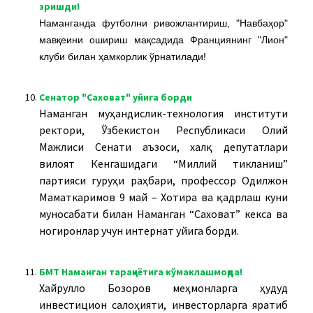
эришди!
Наманганда футболни ривожлантириш, "Навбаҳор"
мавқеини ошириш мақсадида Франциянинг "Лион"
клуби билан ҳамкорлик ўрнатилади!
10.
Сенатор "Саховат" уйига борди
Наманган муҳандислик-технология институти
ректори, Ўзбекистон Республикаси Олий
Мажлиси Сенати аъзоси, халқ депутатлари
вилоят Кенгашидаги “Миллий тикланиш”
партияси гуруҳи раҳбари, профессор Одилжон
Маматкаримов 9 май – Хотира ва қадрлаш куни
муносабати билан Наманган “Саховат” кекса ва
ногиронлар учун интернат уйига борди.
11.
БМТ Наманган тараққиётига кўмаклашмоқда!
Хайрулло Бозоров меҳмонларга ҳудуд
инвестицион салоҳияти, инвесторларга яратиб