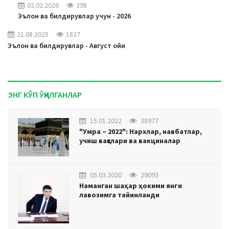
02.02.2026
398
Эълон ва билдирувлар учун - 2026
21.08.2025
1827
Эълон ва билдирувлар - Август ойи
ЭНГ КЎП ЎҚИЛГАНЛАР
15.01.2022
38977
"Умра – 2022": Нархлар, навбатлар,
учиш вақтлари ва вакциналар
05.03.2020
29093
Наманган шаҳар ҳокими янги
лавозимга тайинланди