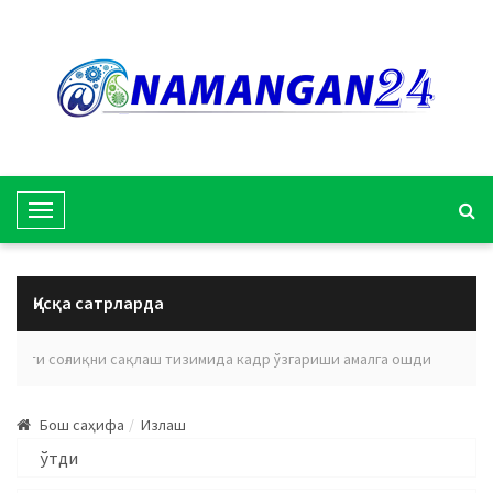
T
o
g
g
Қисқа сатрларда
l
e
лояти соғлиқни сақлаш тизимида кадр ўзгариши амалга ошди
Эълон
N
a
Бош саҳифа
Излаш
v
i
g