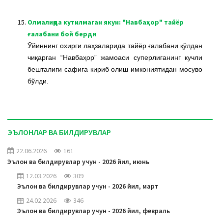
15.
Олмалиқда кутилмаган якун: "Навбаҳор" тайёр
ғалабани бой берди
Ўйиннинг охирги лаҳзаларида тайёр ғалабани қўлдан
чиқарган “Навбаҳор” жамоаси суперлиганинг кучли
бешталиги сафига кириб олиш имкониятидан мосуво
бўлди.
ЭЪЛОНЛАР ВА БИЛДИРУВЛАР
22.06.2026
161
Эълон ва билдирувлар учун - 2026 йил, июнь
12.03.2026
309
Эълон ва билдирувлар учун - 2026 йил, март
24.02.2026
346
Эълон ва билдирувлар учун - 2026 йил, февраль