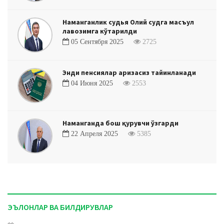
Наманганлик судья Олий судга масъул
лавозимга кўтарилди
05 Сентября 2025
2725
Энди пенсиялар аризасиз тайинланади
04 Июня 2025
2553
Наманганда бош қурувчи ўзгарди
22 Апреля 2025
5385
ЭЪЛОНЛАР ВА БИЛДИРУВЛАР