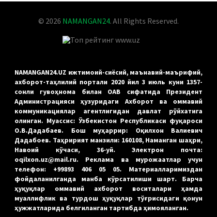
© 2026
NAMANGAN24
. All Rights Reserved.
NAMANGAN24.UZ ижтимоий-сиёсий, маънавий-маърифий,
ахборот-таҳлилий портали 2020 йил 3 июль куни 1357-
сонли гувоҳнома билан ОАВ сифатида Президент
Администрацияси ҳузуридаги Ахборот ва оммавий
коммуникациялар агентлигидан давлат рўйхатига
олинган. Муассис: Ўзбекистон Республикаси фуқароси
О.В.Дадабаев. Бош муҳаррир: Оқилхон Валиевич
Дадабоев. Таҳририят манзили: 160108, Наманган шаҳри,
Навоий кўчаси, 36-уй. Электрон почта:
oqilxon.uz@mail.ru. Реклама ва мурожаатлар учун
телефон: +99893 406 05 05. Материалларимиздан
фойдаланилганда манба кўрсатилиши шарт. Барча
ҳуқуқлар оммавий ахборот воситалари ҳамда
муаллифлик ва турдош ҳуқуқлар тўғрисидаги қонун
ҳужжатларида белгиланган тартибда ҳимояланган.