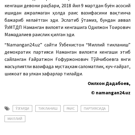
кенгаши девони раҳбари, 2018 йил 9 мартдан буён асосий
ишидан ажралмаган ҳолда раис вазифасини вақтинча
бажариб келаётган эди. Эслатиб ўтамиз, бундан аввал
ЎзМТДП Наманган вилояти кенгашига Одилжон Тоирович
Мамадалиев раислик қилган эди.
“Namangan24.uz” сайти
Ўзбекистон “
Миллий тикланиш”
демократик партияси
Наманган вилояти кенгаши
этиб
сайланган
Ғайратжон Ғофуржонович Тўйчибоев
га янги
масъулиятли вазифада мустаҳкам саломатлик, куч-ғайрат,
шижоат ва улкан зафарлар тилайди.
Оқилхон Дадабоев,
© namangan24.uz
ЎЗГАРДИ
ТИКЛАНИШ
РАИС
ПАРТИЯСИДА
МИЛЛИЙ