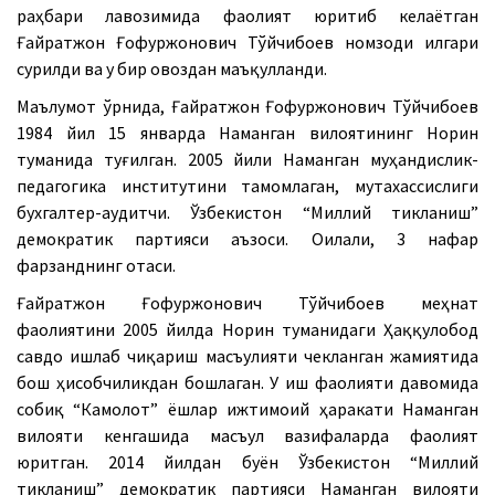
раҳбари лавозимида фаолият юритиб келаётган
Ғайратжон Ғофуржонович Тўйчибоев номзоди илгари
сурилди ва у бир овоздан маъқулланди.
Маълумот ўрнида, Ғайратжон Ғофуржонович Тўйчибоев
1984 йил 15 январда Наманган вилоятининг Норин
туманида туғилган.
2005 йили Наманган муҳандислик-
педагогика институтини тамомлаган, мутахассислиги
бухгалтер-аудитчи. Ўзбекистон “
Миллий тикланиш”
демократик партияси
аъзоси. Оилали, 3 нафар
фарзанднинг отаси.
Ғайратжон Ғофуржонович Тўйчибоев м
еҳнат
фаолиятини 2005 йилда Норин туманидаги Ҳаққулобод
савдо ишлаб чиқариш масъулияти чекланган жамиятида
бош ҳисобчиликдан бошлаган. У иш фаолияти давомида
собиқ “Камолот” ёшлар ижтимоий ҳаракати Наманган
вилояти кенгашида масъул вазифаларда фаолият
юритган. 2014 йилдан буён Ўзбекистон “
Миллий
тикланиш” демократик партияси
Наманган вилояти