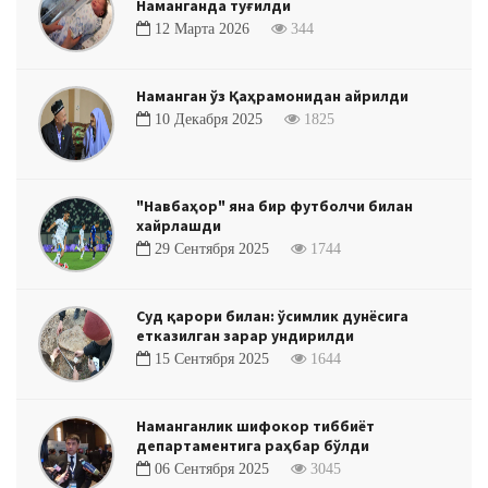
Наманганда туғилди
12 Марта 2026
344
Наманган ўз Қаҳрамонидан айрилди
10 Декабря 2025
1825
"Навбаҳор" яна бир футболчи билан
хайрлашди
29 Сентября 2025
1744
Суд қарори билан: ўсимлик дунёсига
етказилган зарар ундирилди
15 Сентября 2025
1644
Наманганлик шифокор тиббиёт
департаментига раҳбар бўлди
06 Сентября 2025
3045