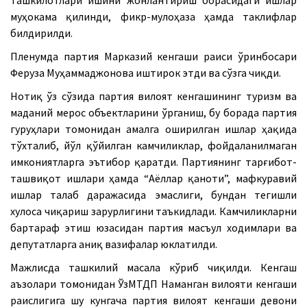
ташкилотлари ишини жонлантириш борасидаги ишлар
муҳокама қилинди, фикр-мулоҳаза ҳамда таклифлар
билдирилди.
Пленумда партия Марказий кенгаши раиси ўринбосари
Феруза Муҳаммаджонова иштирок этди ва сўзга чиқди.
Нотиқ ўз сўзида партия вилоят кенгашининг туризм ва
маданий мерос объектларини ўрганиш, бу борада партия
гуруҳлари томонидан амалга оширилган ишлар ҳақида
тўхталиб, йўл қўйилган камчиликлар, фойдаланилмаган
имкониятларга эътибор қаратди. Партиянинг тарғибот-
ташвиқот ишлари ҳамда “Аёллар қаноти”, мафкуравий
ишлар талаб даражасида эмаслиги, бундан тегишли
хулоса чиқариш зарурлигини таъкидлади. Камчиликларни
бартараф этиш юзасидан партия масъул ходимлари ва
депутатларга аниқ вазифалар юклатилди.
Мажлисда ташкилий масала кўриб чиқилди. Кенгаш
аъзолари томонидан ЎзМТДП Наманган вилояти кенгаши
раислигига шу кунгача партия вилоят кенгаши девони