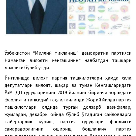
Ўзбекистон “Миллий тикланиш” демократик партияси
Наманган вилояти кенгашининг навбатдан ташқари
мажлиси бўлиб ўтди.
Йиғилишда вилоят партия ташкилотлари ҳамда халқ
депутатлари вилоят, шаҳар ва туман Кенгашларидаги
ЎзМТДП гуруҳларининг 2019 йилнинг биринчи чоракдаги
фаолияти танқидий таҳлил қилинди. Жорий йилда партия
ташкилотлари олдида турган долзарб вазифалар,
жумладан, декабрь ойида бўлиб ўтадиган сайловларга
тайёргарлик кўриш, партия гуруҳлари фаолияти
самарадорлигини ошириш, бошланғич партия