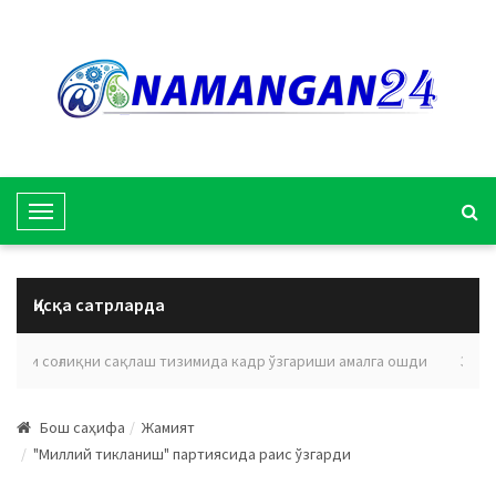
T
o
g
g
Қисқа сатрларда
l
e
ояти соғлиқни сақлаш тизимида кадр ўзгариши амалга ошди
Эълон 
N
a
Бош саҳифа
Жамият
v
"Миллий тикланиш" партиясида раис ўзгарди
i
g