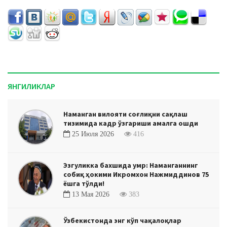
ЯНГИЛИКЛАР
Наманган вилояти соғлиқни сақлаш
тизимида кадр ўзгариши амалга ошди
25 Июля 2026
416
Эзгуликка бахшида умр: Наманганнинг
собиқ ҳокими Икромхон Нажмиддинов 75
ёшга тўлди!
13 Мая 2026
383
Ўзбекистонда энг кўп чақалоқлар