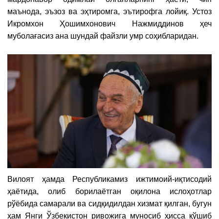
маънода, эъзоз ва эҳтиромга, эътирофга лойиқ. Устоз
Икромхон Ҳошимхонович Нажмиддинов ҳеч
муболағасиз ана шундай файзли умр соҳибларидан.
Вилоят ҳамда Республикамиз ижтимоий-иқтисодий
ҳаётида, олиб борилаётган оқилона ислоҳотлар
рўёбида самарали ва сидқидилдан хизмат қилган, бугун
ҳам Янги Ўзбекистон ривожига муносиб ҳисса қўшиб