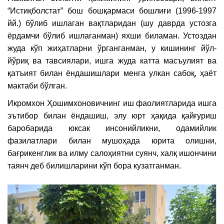
“Истиқболстат” бош бошқармаси бошлиғи (1996-1997
йй.) бўлиб ишлаган вақтларидан (шу даврда устозга
ёрдамчи бўлиб ишлаганман) яхши биламан. Устоздан
жуда кўп жиҳатларни ўрганганман, у кишининг йўл-
йўриқ ва тавсиялари, ишга жуда катта масъулият ва
қатъият билан ёндашишлари менга улкан сабоқ, ҳаёт
мактаби бўлган.
Икромхон Ҳошимхоновичнинг иш фаолиятларида ишга
эътибор билан ёндашиш, элу юрт ҳақида қайғуриш
баробарида юксак инсонийликни, одамийлик
фазилатлари билан мушоҳада юрита олишни,
бағрикенглик ва илму салоҳиятни суянч, халқ ишончини
таянч деб билишларини кўп бора кузатганман.