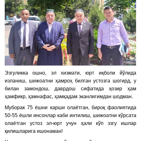
Эзгуликка ошно, эл хизмати, юрт иқболи йўлида
изланиш, шижоатни ҳамроҳ билган устозга шогирд, у
билан замондош, даврдош сифатида ҳозир ҳам
ҳамфикр, ҳамнафас, ҳамқадам эканлигимдан шодман.
Муборак 75 ёшни карши олаётган, бироқ фаолиятида
50-55 ёшли инсонлар каби интилиш, шижоатни кўрсата
олаётган устоз эл-юрт учун ҳали кўп эзгу ишлар
қилишларига ишонаман!