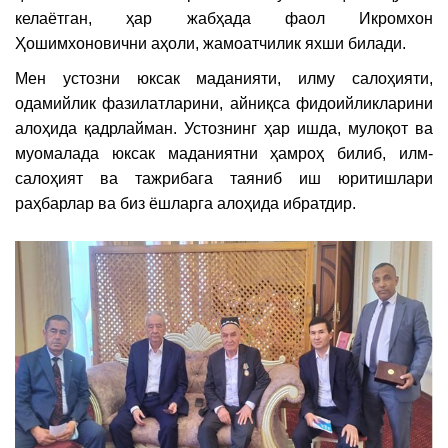
келаётган, ҳар жабҳада фаол Икромхон
Ҳошимхоновични аҳоли, жамоатчилик яхши билади.
Мен устозни юксак маданияти, илму салоҳияти,
одамийлик фазилатларини, айниқса фидоийликларини
алоҳида қадрлайман. Устознинг ҳар ишда, мулоқот ва
муомалада юксак маданиятни ҳамроҳ билиб, илм-
салоҳият ва тажрибага таяниб иш юритишлари
раҳбарлар ва биз ёшларга алоҳида ибратдир.