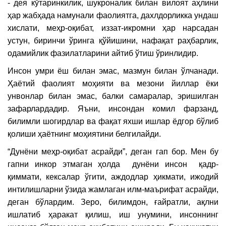
- дея кўтаринкилик, шукроналик билан вилоят аҳлини
ҳар жабҳада намунали фаолиятга, дахлдорликка ундаш
хислати, меҳр-оқибат, иззат-икромни ҳар нарсадан
устун, биринчи ўринга қўйишини, нафақат раҳбарлик,
одамийлик фазилатларини айтиб ўтиш ўринлидир.
Инсон умри ёш билан эмас, мазмун билан ўлчанади.
Ҳаётий фаолият моҳияти ва мезони йиллар ёки
унвонлар билан эмас, балки самаралар, эришилган
зафарлардадир. Яъни, инсондан комил фарзанд,
билимли шогирдлар ва фақат яхши ишлар ёдгор бўлиб
қолиши ҳаётнинг моҳиятини белгилайди.
“Дунёни меҳр-оқибат асрайди”, деган гап бор. Мен бу
гапни инкор этмаган ҳолда дунёни инсон қадр-
қиммати, кексалар ўгити, аждодлар ҳикмати, ижодий
интилишларни ўзида жамлаган илм-маърифат асрайди,
деган бўлардим. Зеро, билимдон, ғайратли, ақлни
ишлатиб ҳаракат қилиш, иш унумини, инсоннинг