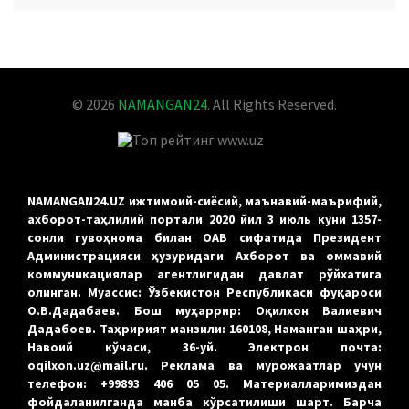
YOUTUBE
© 2026
NAMANGAN24
. All Rights Reserved.
NAMANGAN24.UZ ижтимоий-сиёсий, маънавий-маърифий,
ахборот-таҳлилий портали 2020 йил 3 июль куни 1357-
сонли гувоҳнома билан ОАВ сифатида Президент
Администрацияси ҳузуридаги Ахборот ва оммавий
коммуникациялар агентлигидан давлат рўйхатига
олинган. Муассис: Ўзбекистон Республикаси фуқароси
О.В.Дадабаев. Бош муҳаррир: Оқилхон Валиевич
Дадабоев. Таҳририят манзили: 160108, Наманган шаҳри,
Навоий кўчаси, 36-уй. Электрон почта:
oqilxon.uz@mail.ru. Реклама ва мурожаатлар учун
телефон: +99893 406 05 05. Материалларимиздан
фойдаланилганда манба кўрсатилиши шарт. Барча