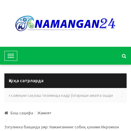
T
o
g
g
Қисқа сатрларда
l
e
яти соғлиқни сақлаш тизимида кадр ўзгариши амалга ошди
Эълон в
N
a
Бош саҳифа
Жамият
v
i
Эзгуликка бахшида умр: Наманганнинг собиқ ҳокими Икромхон
g