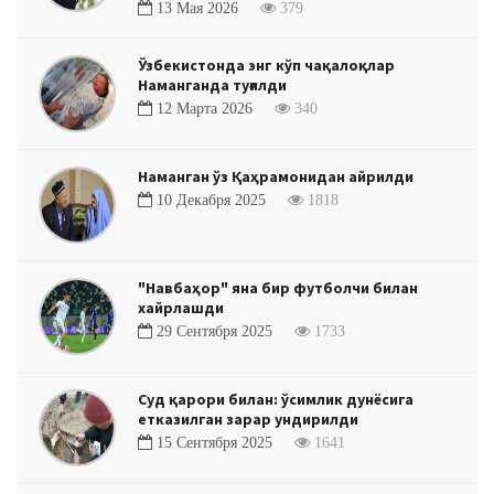
13 Мая 2026
379
Ўзбекистонда энг кўп чақалоқлар
Наманганда туғилди
12 Марта 2026
340
Наманган ўз Қаҳрамонидан айрилди
10 Декабря 2025
1818
"Навбаҳор" яна бир футболчи билан
хайрлашди
29 Сентября 2025
1733
Суд қарори билан: ўсимлик дунёсига
етказилган зарар ундирилди
15 Сентября 2025
1641