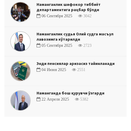
Наманганлик шифокор тиббиёт
департаментига раҳбар бўлди
06 Сентября 2025
3042
Наманганлик судья Олий судга масъул
лавозимга кўтарилди
05 Сентября 2025
2723
Энди пенсиялар аризасиз тайинланади
04 Июня 2025
2551
Наманганда бош қурувчи ўзгарди
22 Апреля 2025
5382