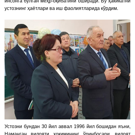
инсонга бўлган меҳр-оқибатини оширади. Бу ҳакикатни
устознинг ҳаётлари ва иш фаолиятларида кўрдим.
Устозни бундан 30 йил аввал 1996 йил бошидан яъни,
Наманган вилояти ҳокимининг ўринбосари, вилоят