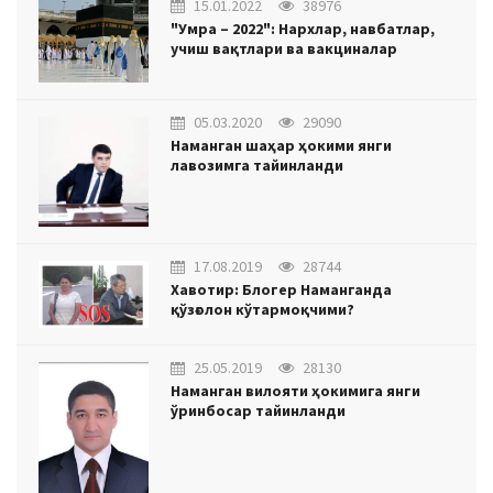
15.01.2022
38976
"Умра – 2022": Нархлар, навбатлар,
учиш вақтлари ва вакциналар
05.03.2020
29090
Наманган шаҳар ҳокими янги
лавозимга тайинланди
17.08.2019
28744
Хавотир: Блогер Наманганда
қўзғолон кўтармоқчими?
25.05.2019
28130
Наманган вилояти ҳокимига янги
ўринбосар тайинланди