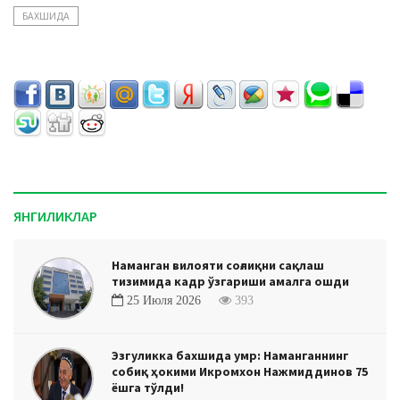
БАХШИДА
ЯНГИЛИКЛАР
Наманган вилояти соғлиқни сақлаш
тизимида кадр ўзгариши амалга ошди
25 Июля 2026
393
Эзгуликка бахшида умр: Наманганнинг
собиқ ҳокими Икромхон Нажмиддинов 75
ёшга тўлди!