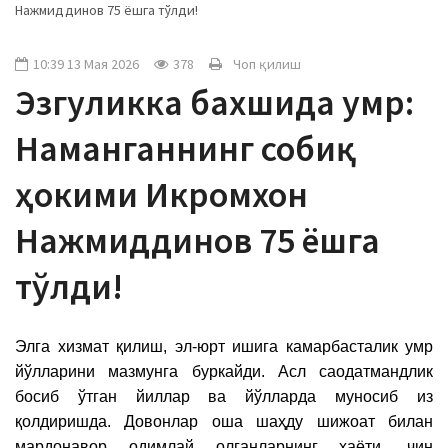
Нажмиддинов 75 ёшга тўлди!
a
t
i
10:39 13 Мая 2026
378
Чоп қилиш
o
Эзгуликка бахшида умр:
n
Наманганнинг собиқ
ҳокими Икромхон
Нажмиддинов 75 ёшга
тўлди!
Элга хизмат қилиш, эл-юрт ишига камарбасталик умр
йўлларини мазмунга буркайди. Асл саодатмандлик
босиб ўтган йиллар ва йўлларда муносиб из
қолдиришда. Довонлар оша шаҳду шижоат билан
мардонавор одимлай олганларнинг ҳаёти, чин