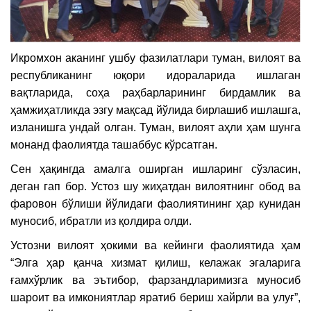
Икромхон аканинг ушбу фазилатлари туман, вилоят ва
республиканинг юқори идораларида ишлаган
вақтларида, соҳа раҳбарларининг бирдамлик ва
ҳамжиҳатликда эзгу мақсад йўлида бирлашиб ишлашга,
изланишга ундай олган. Туман, вилоят аҳли ҳам шунга
монанд фаолиятда ташаббус кўрсатган.
Сен ҳақингда амалга оширган ишларинг сўзласин,
деган гап бор. Устоз шу жиҳатдан вилоятнинг обод ва
фаровон бўлиши йўлидаги фаолиятининг ҳар кунидан
муносиб, ибратли из қолдира олди.
Устозни вилоят ҳокими ва кейинги фаолиятида ҳам
“Элга ҳар қанча хизмат қилиш, келажак эгаларига
ғамхўрлик ва эътибор, фарзандларимизга муносиб
шароит ва имкониятлар яратиб бериш хайрли ва улуғ”,