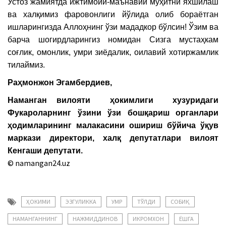
Устоз жамиятда ижтимоий-маънавий муҳитни яхшилаш
ва халқимиз фаровонлиги йўлида олиб бораётган
ишларингизда Аллоҳнинг ўзи мададкор бўлсин! Ўзим ва
барча шогирдларингиз номидан Сизга мустаҳкам
соғлик, омонлик, умри зиёдалик, оилавий хотиржамлик
тилаймиз.
Раҳмонжон Эгамбердиев,
Наманган вилояти ҳокимлиги хузуридаги
Фукароларнинг ўзини ўзи бошқариш органлари
ҳодимларининг малакасини ошириш бўйича ўқув
маркази директори, халқ депутатлари вилоят
Кенгаши депутати.
© namangan24.uz
ҲОКИМИ
ЭЗГУЛИККА
УМР
ТЎЛДИ
СОБИҚ
НАМАНГАННИНГ
НАЖМИДДИНОВ
ИКРОМХОН
ЁШГА