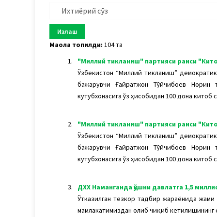
Мақола топилди:
104 та
1.
"Миллий тикланиш" партияси раиси "Китоб
Ўзбекистон “Миллий тикланиш” демократик
бажарувчи Ғайратжон Тўйчибоев Норин т
кутубхонасига ўз ҳисобидан 100 дона китоб с
2.
"Миллий тикланиш" партияси раиси "Китоб
Ўзбекистон “Миллий тикланиш” демократик
бажарувчи Ғайратжон Тўйчибоев Норин т
кутубхонасига ўз ҳисобидан 100 дона китоб с
3.
ДХХ Наманганда қўшни давлатга 1,5 милли
Ўтказилган тезкор тадбир жараёнида жами 
мамлакатимиздан олиб чиқиб кетилишининг 