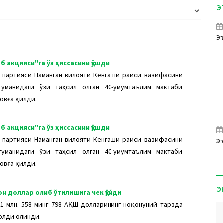
Э
Эъ
 акцияси"га ўз ҳиссасини қўшди
 партияси Наманган вилояти Кенгаши раиси вазифасини
уманидаги ўзи таҳсил олган 40-умумтаълим мактаби
овға қилди.
 акцияси"га ўз ҳиссасини қўшди
 партияси Наманган вилояти Кенгаши раиси вазифасини
Эъ
уманидаги ўзи таҳсил олган 40-умумтаълим мактаби
овға қилди.
Э
он доллар олиб ўтилишига чек қўйди
1 млн. 558 минг 798 АҚШ долларининг ноқонуний тарзда
олди олинди.