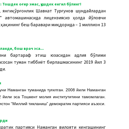
 Тошдек оғир эмас, қушдек енгил бўлинг!
 я
нгиқўрғонлик Шавкат Турғунов шундайлардан
” автомашинасида лицензиясиз ҳолда йўловчи
ш ҳақининг беш баравари миқдорида – 1 миллион 13
анди, бош врач эса...
рини бартараф этиш юзасидан адлия бўлими
сосан туман тиббиёт бирлашмасининг 2019 йил 3
ди.
и
уни Наманган туманида туғилган. 2008 йили Наманган
2 йили эса Тошкент молия институтитини тамомлаган.
истон “Миллий тикланиш” демократик партияси аъзоси.
арди
кратик партияси Наманган вилояти кенгашининг