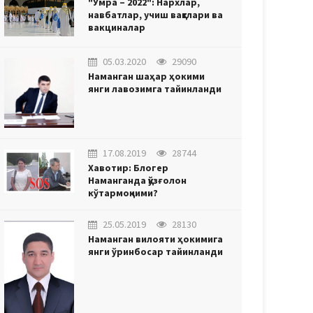
"Умра – 2022": Нархлар,
навбатлар, учиш вақтлари ва
вакциналар
05.03.2020
29090
Наманган шаҳар ҳокими
янги лавозимга тайинланди
17.08.2019
28744
Хавотир: Блогер
Наманганда қўзғолон
кўтармоқчими?
25.05.2019
28130
Наманган вилояти ҳокимига
янги ўринбосар тайинланди