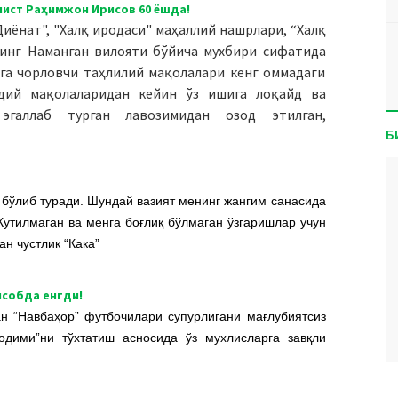
лист Раҳимжон Ирисов 60 ёшда!
Диёнат", "Халқ иродаси" маҳаллий нашрлари, “Халқ
ининг Наманган вилояти бўйича мухбири сифатида
ага чорловчи таҳлилий мақолалари кенг оммадаги
идий мақолаларидан кейин ўз ишига лоқайд ва
эгаллаб турган лавозимидан озод этилган,
Б
 бўлиб туради. Шундай вазият менинг жангим санасида
 Кутилмаган ва менга боғлиқ бўлмаган ўзгаришлар учун
ан чустлик “Кака”
исобда енгди!
ан “Навбаҳор” футбочилари супурлигани мағлубиятсиз
“одими”ни тўхтатиш асносида ўз мухлисларга завқли