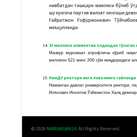
навбатдан ташқари мажлиси бўлиб ўтд
шу кунгача партия вилоят кенгаши дев
Ғайратжон Ғофуржонович Тўйчибое
маъқулланди.
14.
23 миллион алиментни олдиндан тўлаган 
Мазкур мурожаат атрофлича кўриб чиқи
миллион 521 минг 200 сўм миқдоридаги ал
15.
НамДУ ректори янги лавозимга сайланди
Наманган давлат университети ректори, п
Илясович Иноятов Ўзбекистон Халқ демокр
© 2026
NAMANGAN24
. All Rights Reserved.