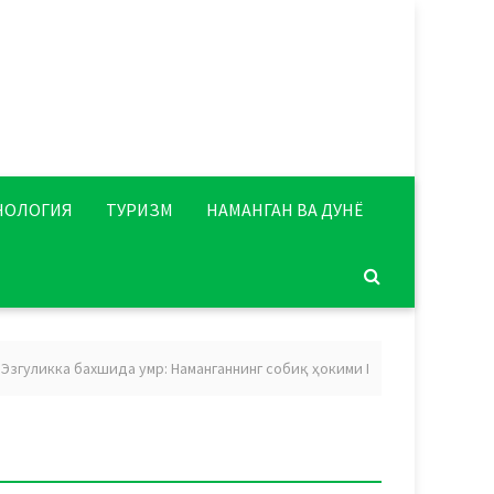
НОЛОГИЯ
ТУРИЗМ
НАМАНГАН ВА ДУНЁ
уликка бахшида умр: Наманганнинг собиқ ҳокими Икромхон Нажмиддино