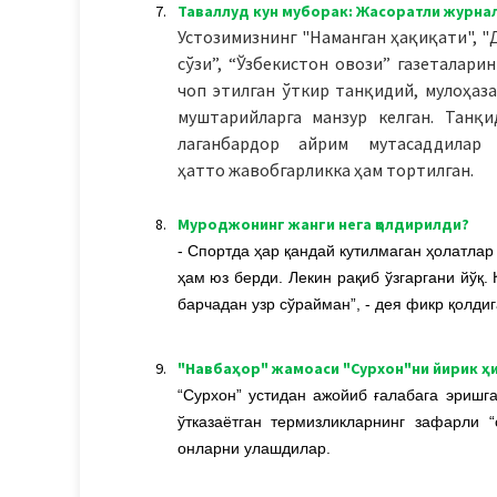
7.
Таваллуд кун муборак: Жасоратли журна
Устозимизнинг "Наманган ҳақиқати", "
сўзи”, “Ўзбекистон овози” газеталар
чоп этилган ўткир танқидий, мулоҳаз
муштарийларга манзур келган. Танқ
лаганбардор айрим мутасаддилар 
ҳатто жавобгарликка ҳам тортилган.
8.
Муроджонинг жанги нега қолдирилди?
- Спортда ҳар қандай кутилмаган ҳолатлар
ҳам юз берди. Лекин рақиб ўзгаргани йўқ.
барчадан узр сўрайман”, - дея фикр қолдиг
9.
"Навбаҳор" жамоаси "Сурхон"ни йирик ҳ
“Сурхон” устидан ажойиб ғалабага эришг
ўтказаётган термизликларнинг зафарли 
онларни улашдилар.