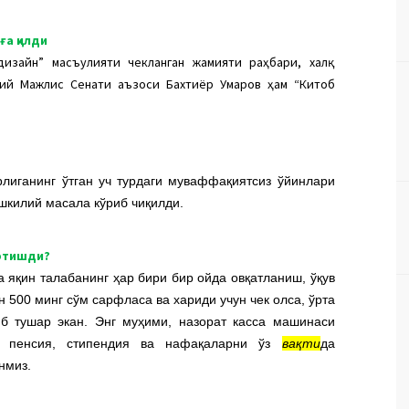
ға қилди
дизайн” масъулияти чекланган жамияти раҳбари, халқ
лий Мажлис Сенати аъзоси Бахтиёр Умаров ҳам “Китоб
лиганинг ўтган уч турдаги муваффақиятсиз ўйинлари
шкилий масала кўриб чиқилди.
ортишди?
га яқин талабанинг ҳар бири бир ойда овқатланиш, ўқув
 500 минг сўм сарфласа ва хариди учун чек олса, ўрта
б тушар экан. Энг муҳими, назорат касса машинаси
, пенсия, стипендия ва нафақаларни ўз
вақти
да
нмиз.