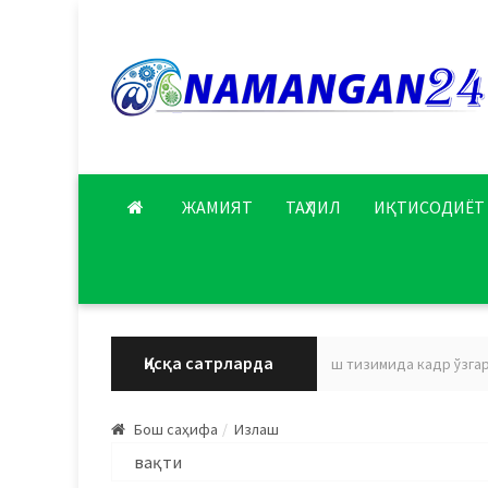
ЖАМИЯТ
ТАҲЛИЛ
ИҚТИСОДИЁТ
Қисқа сатрларда
Наманган вилояти соғлиқни сақлаш тизимида кадр ўзгариш
Бош саҳифа
Излаш