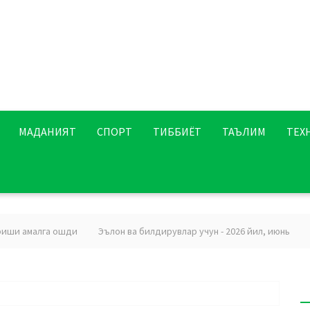
МАДАНИЯТ
СПОРТ
ТИББИЁТ
ТАЪЛИМ
ТЕХ
и амалга ошди
Эълон ва билдирувлар учун - 2026 йил, июнь
Эзг