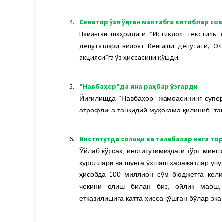
4.
Сенатор ўзи ўқиган мактабга китоблар сов
Наманган шаҳридаги “Истиқлол текстиль 
депутатлари вилоят Кенгаши депутати, О
акцияси”га ўз ҳиссасини қўшди.
5.
"Навбаҳор"да яна раҳбар ўзгарди
Йиғилишда “Навбаҳор” жамоасининг супер
атрофлича танқидий муҳокама қилиниб, та
6.
Институтда солиқчи ва талабалар нега т
Ўйлаб кўрсак, институтимиздаги тўрт минг
қуроллари ва шунга ўхшаш ҳаражатлар учун
ҳисобда 100 миллион сўм бюджетга кели
чекини олиш билан биз, ойлик маош
етказилишига катта ҳисса қўшган бўлар эка