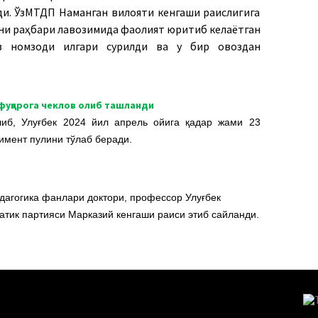
и. ЎзМТДП Наманган вилояти кенгаши раислигига
они раҳбари лавозимида фаолият юритиб келаётган
в номзоди илгари сурилди ва у бир овоздан
фуқарога чеклов олиб ташланди
либ, Улуғбек 2024 йил апрель ойига қадар жами 23
имент пулини тўлаб беради.
едагогика фанлари доктори, профессор Улуғбек
атик партияси Марказий кенгаши раиси этиб сайланди.