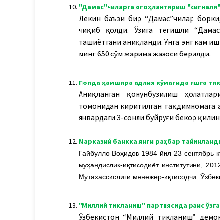
10.
"Дамас"чиларга огоҳлантириш "сигнали":
Лекин баъзи бир “Дамас”чилар борки,
чиқиб қолди. Ўзига тегишли “Дамас
ташиётгани аниқланди. У
нга энг кам и
минг 650 сўм жарима жазоси берилди.
11.
Попда ҳамшира адлия кўмагида ишга тикл
Аниқланган қонунбузилиш ҳолатла
томонидан киритилган тақдимномага а
январдаги 3-сонли буйруғи бекор қилин
12.
Марказий банкка янги раҳбар тайинланд
Ғайбулло Воҳидов 1984 йил 23 сентябрь к
муҳандислик-иқтисодиёт институтини, 201
Мутахассислиги менежер-иқтисодчи. Ўзбек
13.
"Миллий тикланиш" партиясида раис ўзг
Ўзбекистон “Миллий тикланиш” демо