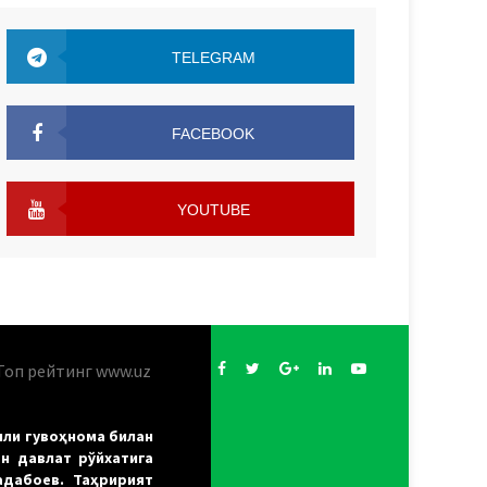
TELEGRAM
TELEGRAM
FACEBOOK
FACEBOOK
YOUTUBE
YOUTUBE
нли гувоҳнома билан
н давлат рўйхатига
адабоев. Таҳририят