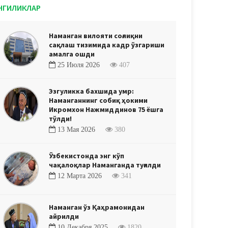
НГИЛИКЛАР
Наманган вилояти соғлиқни
сақлаш тизимида кадр ўзгариши
амалга ошди
25 Июля 2026
407
Эзгуликка бахшида умр:
Наманганнинг собиқ ҳокими
Икромхон Нажмиддинов 75 ёшга
тўлди!
13 Мая 2026
380
Ўзбекистонда энг кўп
чақалоқлар Наманганда туғилди
12 Марта 2026
341
Наманган ўз Қаҳрамонидан
айрилди
10 Декабря 2025
1820