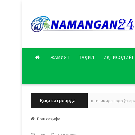
ЖАМИЯТ
ТАҲЛИЛ
ИҚТИСОДИЁТ
Қисқа сатрларда
Наманган вилояти соғлиқни сақлаш тизимида кадр ўзгариши
Бош саҳифа