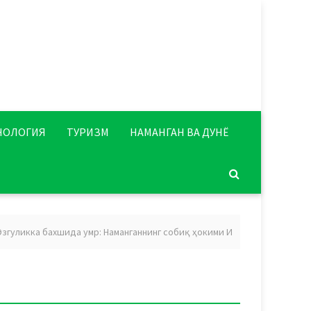
НОЛОГИЯ
ТУРИЗМ
НАМАНГАН ВА ДУНЁ
ликка бахшида умр: Наманганнинг собиқ ҳокими Икромхон Нажмиддинов