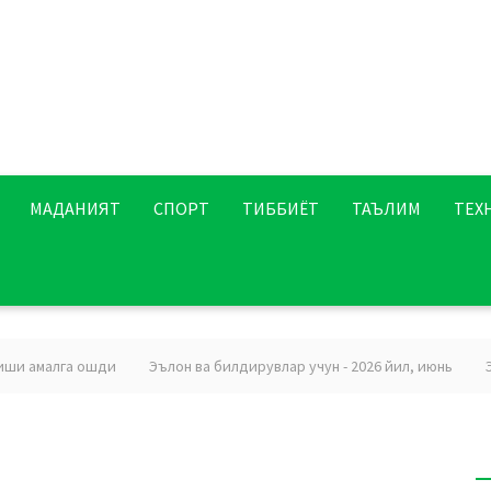
МАДАНИЯТ
СПОРТ
ТИББИЁТ
ТАЪЛИМ
ТЕХ
 амалга ошди
Эълон ва билдирувлар учун - 2026 йил, июнь
Эзгу