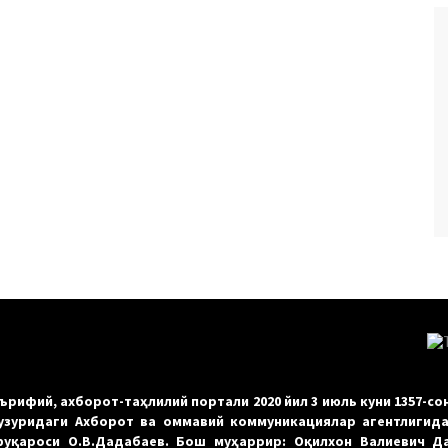
рифий, ахборот-таҳлилий портали 2020 йил 3 июль куни 1357-со
зуридаги Ахборот ва оммавий коммуникациялар агентлигида
 фуқароси О.В.Дадабаев. Бош муҳаррир: Оқилхон Валиевич Д