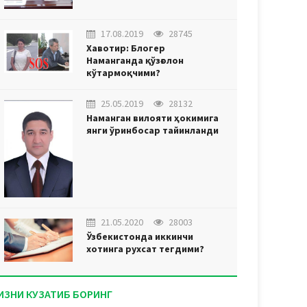
17.08.2019
28745
Хавотир: Блогер
Наманганда қўзғолон
кўтармоқчими?
25.05.2019
28132
Наманган вилояти ҳокимига
янги ўринбосар тайинланди
21.05.2020
28003
Ўзбекистонда иккинчи
хотинга рухсат тегдими?
ИЗНИ КУЗАТИБ БОРИНГ