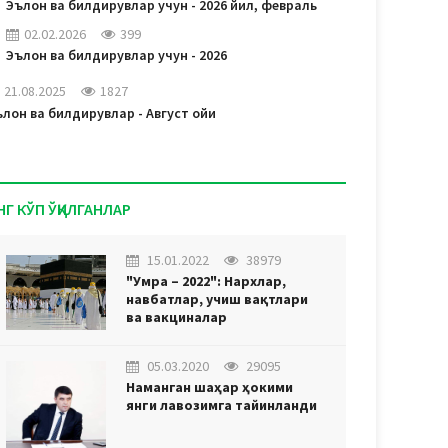
Эълон ва билдирувлар учун - 2026 йил, февраль
02.02.2026
399
Эълон ва билдирувлар учун - 2026
21.08.2025
1827
лон ва билдирувлар - Август ойи
НГ КЎП ЎҚИЛГАНЛАР
15.01.2022
38979
"Умра – 2022": Нархлар,
навбатлар, учиш вақтлари
ва вакциналар
05.03.2020
29095
Наманган шаҳар ҳокими
янги лавозимга тайинланди