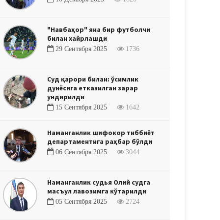
"Навбаҳор" яна бир футболчи
билан хайрлашди
29 Сентября 2025
1736
Суд қарори билан: ўсимлик
дунёсига етказилган зарар
ундирилди
15 Сентября 2025
1642
Наманганлик шифокор тиббиёт
департаментига раҳбар бўлди
06 Сентября 2025
3044
Наманганлик судья Олий судга
масъул лавозимга кўтарилди
05 Сентября 2025
2724