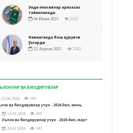
Энди пенсиялар аризасиз
тайинланади
04 Июня 2025
2552
Наманганда бош қурувчи
ўзгарди
22 Апреля 2025
5382
ЪЛОНЛАР ВА БИЛДИРУВЛАР
22.06.2026
163
лон ва билдирувлар учун - 2026 йил, июнь
12.03.2026
309
Эълон ва билдирувлар учун - 2026 йил, март
24.02.2026
347