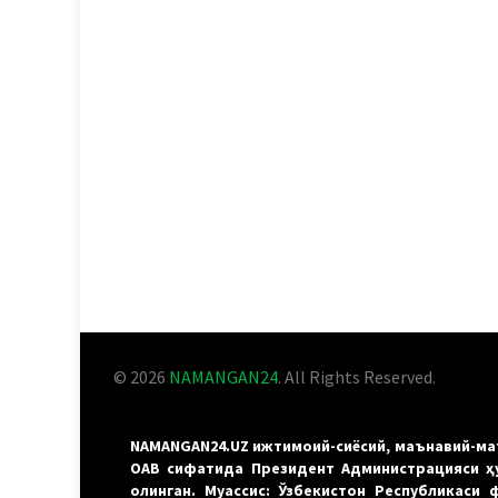
© 2026
NAMANGAN24
. All Rights Reserved.
NAMANGAN24.UZ ижтимоий-сиёсий, маънавий-маъ
ОАВ сифатида Президент Администрацияси ҳу
олинган. Муассис: Ўзбекистон Республикаси