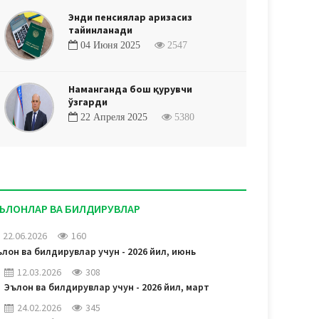
Энди пенсиялар аризасиз
тайинланади
04 Июня 2025
2547
Наманганда бош қурувчи
ўзгарди
22 Апреля 2025
5380
ЪЛОНЛАР ВА БИЛДИРУВЛАР
22.06.2026
160
лон ва билдирувлар учун - 2026 йил, июнь
12.03.2026
308
Эълон ва билдирувлар учун - 2026 йил, март
24.02.2026
345