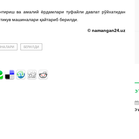
нтириш ва амалий ёрдамлари туфайли давлат рўйхатидан
 тикув машиналари қайтариб берилди.
© namangan24.uz
НАЛАРИ
БЕРИЛДИ
Э
Эъ