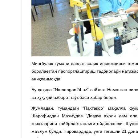
Мингбулоқ тумани давлат солиқ инспекцияси томо
борилаётган паспортлаштириш тадбирлари натижас
аниқланмоқда.
Бу ҳақида “Namangan24.uz” сайтига Наманган вил
ва ҳуқуқий ахборот шўъбаси хабар берди.
Жумладан, тумандаги “Пахтакор” маҳалла фуқ
Шарофиддин Маҳмудов “Довдуқ аҳоли дам олиш
кечакларини тайёрлаётганлиги ойдинлашди. Шунин
маълум бўлди. Пировардида, унга тегишли 21 дона