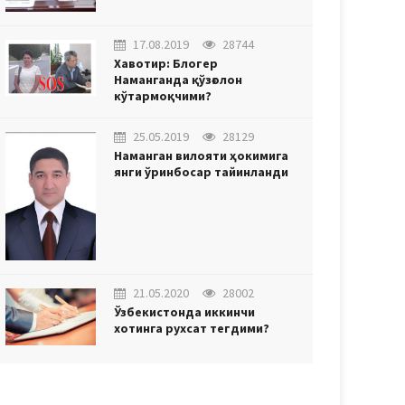
17.08.2019
28744
Хавотир: Блогер
Наманганда қўзғолон
кўтармоқчими?
25.05.2019
28129
Наманган вилояти ҳокимига
янги ўринбосар тайинланди
21.05.2020
28002
Ўзбекистонда иккинчи
хотинга рухсат тегдими?