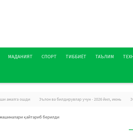
МАДАНИЯТ
СПОРТ
ТИББИЁТ
ТАЪЛИМ
ТЕХ
алга ошди
Эълон ва билдирувлар учун - 2026 йил, июнь
Эзгулик
 машиналари қайтариб берилди