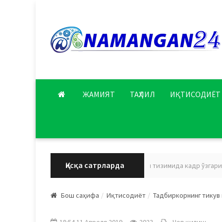
ЖАМИЯТ
ТАҲЛИЛ
ИҚТИСОДИЁТ
Қисқа сатрларда
Наманган вилояти соғлиқни сақлаш тизимида кадр ўзгариши ам
Бош саҳифа
Иқтисодиёт
Тадбиркорнинг тикув