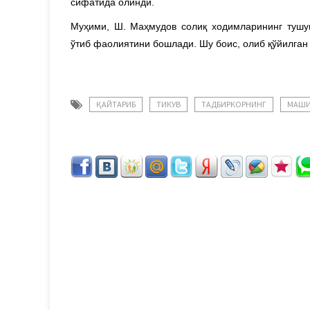
сифатида олинди.
Муҳими, Ш. Маҳмудов солиқ ходимларининг тушу
ўтиб фаолиятини бошлади. Шу боис, олиб қўйилган
ҚАЙТАРИБ
ТИКУВ
ТАДБИРКОРНИНГ
МАШИ