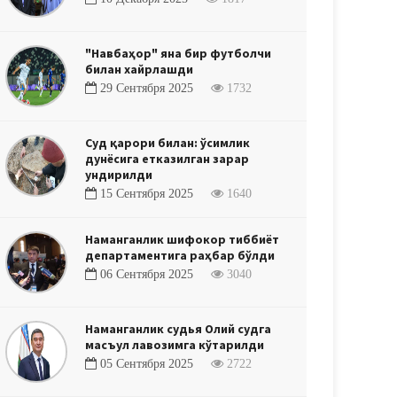
"Навбаҳор" яна бир футболчи
билан хайрлашди
29 Сентября 2025
1732
Суд қарори билан: ўсимлик
дунёсига етказилган зарар
ундирилди
15 Сентября 2025
1640
Наманганлик шифокор тиббиёт
департаментига раҳбар бўлди
06 Сентября 2025
3040
Наманганлик судья Олий судга
масъул лавозимга кўтарилди
05 Сентября 2025
2722