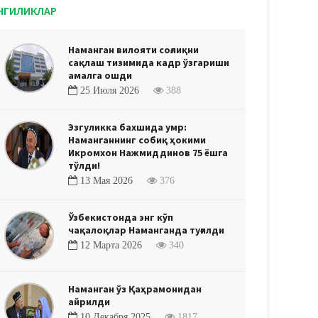
НГИЛИКЛАР
Наманган вилояти соғлиқни
сақлаш тизимида кадр ўзгариши
амалга ошди
25 Июля 2026
388
Эзгуликка бахшида умр:
Наманганнинг собиқ ҳокими
Икромхон Нажмиддинов 75 ёшга
тўлди!
13 Мая 2026
376
Ўзбекистонда энг кўп
чақалоқлар Наманганда туғилди
12 Марта 2026
340
Наманган ўз Қаҳрамонидан
айрилди
10 Декабря 2025
1817