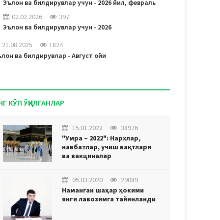
Эълон ва билдирувлар учун - 2026 йил, февраль
02.02.2026
397
Эълон ва билдирувлар учун - 2026
21.08.2025
1824
лон ва билдирувлар - Август ойи
НГ КЎП ЎҚИЛГАНЛАР
15.01.2022
38976
"Умра – 2022": Нархлар,
навбатлар, учиш вақтлари
ва вакциналар
05.03.2020
29089
Наманган шаҳар ҳокими
янги лавозимга тайинланди