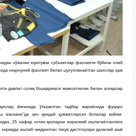
нидан хўжалик юритувчи субъектлар фаолияти бўйича олиб
ида ноқонуний фаолият билан шуғулланаётган шахслар ҳам
ояти давлат солиқ бошқармаси жамоатчилик билан алоқалар
аролар йиғинида ўтказилган тадбир жараёнида фуқаро
 маскани”да ҳеч қандай ҳужжатларсиз болалар кийим-
гдек, 25 нафар хотин-қизларни норасмий ишлатаётганлиги
 хорижда ишлаб чиқарилган тикув дастгоҳлари далилий ашё