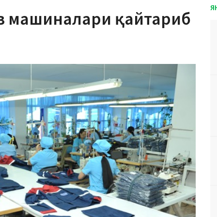
Я
в машиналари қайтариб