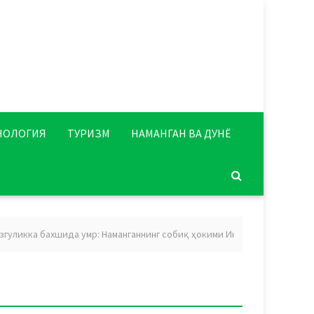
НОЛОГИЯ
ТУРИЗМ
НАМАНГАН ВА ДУНЁ
ка бахшида умр: Наманганнинг собиқ ҳокими Икромхон Нажмиддинов 75