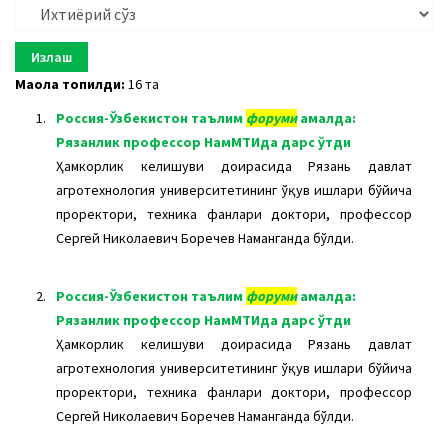
a
t
i
o
Мақола топилди:
16 та
n
1.
Россия-Ўзбекистон таълим
форуми
амалда:
Рязанлик профессор НамМТИда дарс ўтди
Ҳамкорлик келишуви доирасида Рязань давлат
агротехнология университетининг ўқув ишлари бўйича
проректори, техника фанлари доктори, профессор
Сергей Николаевич Боречев Наманганда бўлди.
2.
Россия-Ўзбекистон таълим
форуми
амалда:
Рязанлик профессор НамМТИда дарс ўтди
Ҳамкорлик келишуви доирасида Рязань давлат
агротехнология университетининг ўқув ишлари бўйича
проректори, техника фанлари доктори, профессор
Сергей Николаевич Боречев Наманганда бўлди.