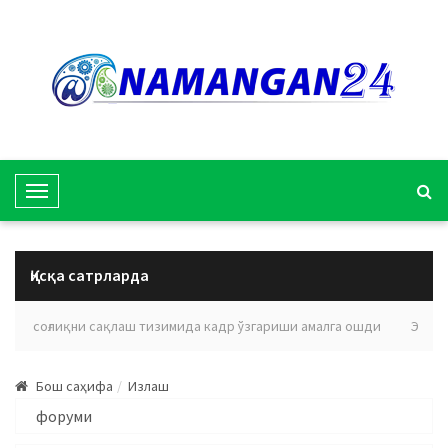
T
o
g
g
Қисқа сатрларда
l
e
ояти соғлиқни сақлаш тизимида кадр ўзгариши амалга ошди
Эълон 
N
a
Бош саҳифа
Излаш
v
i
g