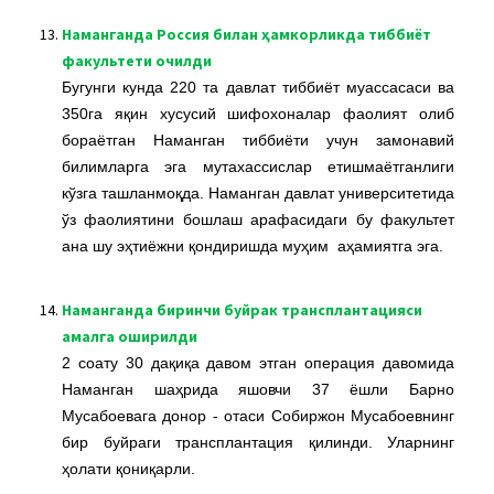
13.
Наманганда Россия билан ҳамкорликда тиббиёт
факультети очилди
Бугунги кунда 220 та давлат тиббиёт муассасаси ва
350га яқин хусусий шифохоналар фаолият олиб
бораётган Наманган тиббиёти учун замонавий
билимларга эга мутахассислар етишмаётганлиги
кўзга ташланмоқда. Наманган давлат университетида
ўз фаолиятини бошлаш арафасидаги бу факультет
ана шу эҳтиёжни қондиришда муҳим аҳамиятга эга.
14.
Наманганда биринчи буйрак трансплантацияси
амалга оширилди
2 соату 30 дақиқа давом этган операция давомида
Наманган шаҳрида яшовчи 37 ёшли Барно
Мусабоевага донор - отаси Собиржон Мусабоевнинг
бир буйраги трансплантация қилинди. Уларнинг
ҳолати қониқарли.