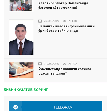
Хавотир: Блогер Наманганда
қўзғолон кўтармоқчими?
25.05.2019
28130
Наманган вилояти ҳокимига янги
ўринбосар тайинланди
21.05.2020
28002
Ўзбекистонда иккинчи хотинга
рухсат тегдими?
БИЗНИ КУЗАТИБ БОРИНГ
TELEGRAM