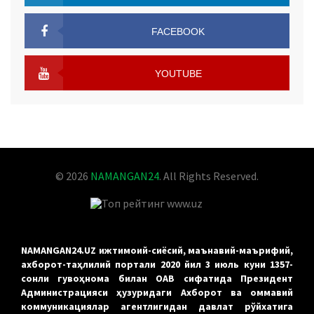
TELEGRAM
FACEBOOK
FACEBOOK
YOUTUBE
YOUTUBE
© 2026
NAMANGAN24
. All Rights Reserved.
NAMANGAN24.UZ ижтимоий-сиёсий, маънавий-маърифий,
ахборот-таҳлилий портали 2020 йил 3 июль куни 1357-
сонли гувоҳнома билан ОАВ сифатида Президент
Администрацияси ҳузуридаги Ахборот ва оммавий
коммуникациялар агентлигидан давлат рўйхатига