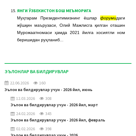
15.
ЯНГИ ЎЗБЕКИСТОН БОШ МЕЪМОРИГА
Муҳтарам Президентимизнинг ёшлар
форуми
даги
жўшқин маърузаси, Олий Мажлисга қилган оташин
Мурожаатномаси ҳамда 2021 йилга хосиятли ном
беришидан руҳланиб...
ЭЪЛОНЛАР ВА БИЛДИРУВЛАР
22.06.2026
160
Эълон ва билдирувлар учун - 2026 йил, июнь
12.03.2026
308
Эълон ва билдирувлар учун - 2026 йил, март
24.02.2026
345
Эълон ва билдирувлар учун - 2026 йил, февраль
02.02.2026
398
Эълон ва билдирувлар учун - 2026