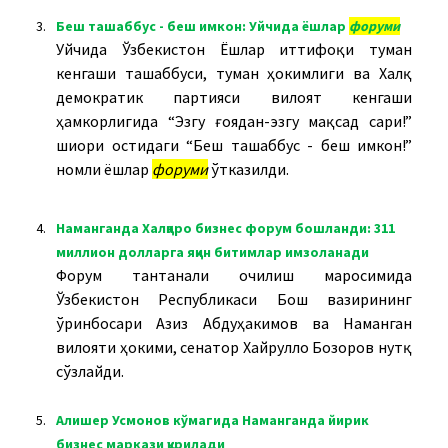
3.
Беш ташаббус - беш имкон: Уйчида ёшлар
форуми
Уйчида Ўзбекистон Ёшлар иттифоқи туман
кенгаши ташаббуси, туман ҳокимлиги ва Халқ
демократик партияси вилоят кенгаши
ҳамкорлигида “Эзгу ғоядан-эзгу мақсад сари!”
шиори остидаги “Беш ташаббус - беш имкон!”
номли ёшлар
форуми
ўтказилди.
4.
Наманганда Халқаро бизнес форум бошланди: 311
миллион долларга яқин битимлар имзоланади
Форум тантанали очилиш маросимида
Ўзбекистон Республикаси Бош вазирининг
ўринбосари Азиз Абдуҳакимов ва Наманган
вилояти ҳокими, сенатор Хайрулло Бозоров нутқ
сўзлайди.
5.
Алишер Усмонов кўмагида Наманганда йирик
бизнес маркази қурилади