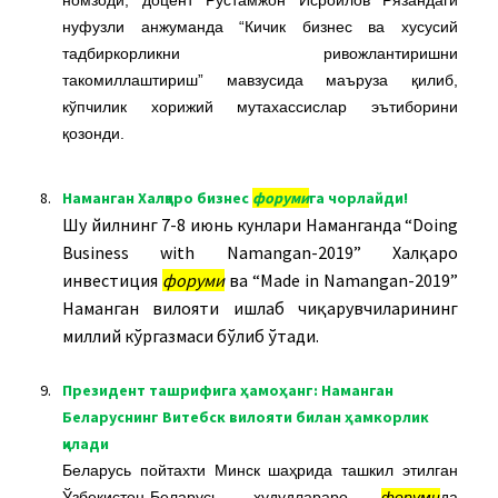
номзоди, доцент Рустамжон Исроилов Рязандаги
нуфузли анжуманда “Кичик бизнес ва хусусий
тадбиркорликни ривожлантиришни
такомиллаштириш” мавзусида маъруза қилиб,
кўпчилик хорижий мутахассислар эътиборини
қозонди.
8.
Наманган Халқаро бизнес
форуми
га чорлайди!
Шу йилнинг 7-8 июнь кунлари Наманганда “Doing
Business with Namangan-2019” Халқаро
инвестиция
форуми
ва “Made in Namangan-2019”
Наманган вилояти ишлаб чиқарувчиларининг
миллий кўргазмаси бўлиб ўтади.
9.
Президент ташрифига ҳамоҳанг: Наманган
Беларуснинг Витебск вилояти билан ҳамкорлик
қилади
Беларусь пойтахти Минск шаҳрида ташкил этилган
Ўзбекистон-Беларусь ҳудудлараро
форуми
да