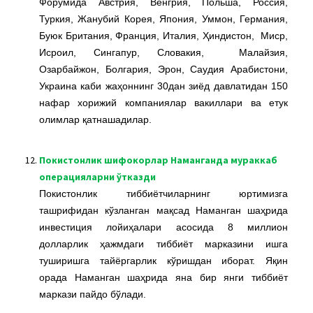
Форумида Австрия, Венгрия, Польша, Россия,
Туркия, Жанубий Корея, Япония, Уммон, Германия,
Буюк Британия, Франция, Италия, Ҳиндистон, Миср,
Исроил, Сингапур, Словакия, Малайзия,
Озарбайжон, Болгария, Эрон, Саудия Арабистони,
Украина каби жаҳоннинг 30дан зиёд давлатидан 150
нафар хорижий компаниялар вакиллари ва етук
олимлар қатнашадилар.
12.
Покистонлик шифокорлар Наманганда мураккаб
операцияларни ўтказди
Покистонлик тиббиётчиларнинг юртимизга
ташрифидан кўзланган мақсад Наманган шаҳрида
инвестиция лойиҳалари асосида 8 миллион
долларлик ҳажмдаги тиббиёт марказини ишга
туширишга тайёргарлик кўришдан иборат. Яқин
орада Наманган шаҳрида яна бир янги тиббиёт
маркази пайдо бўлади.