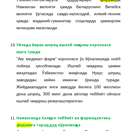
Наманган вилояти ҳамда Беларуснинг Витебск
вилояти ўртасида савдо-иқтисодий, илмий-техник
ҳамда маданий-гуманитар соҳаларда ҳамкорлик
келишуви имзоланди.
10.
Уйчида йирик шприц ишлаб чиқариш корхонаси
ишга тушди
“Акс медикал фарм” корхонаси ўз йўналишида ноёб
лойиҳа ҳисобланади. Ишлаб чиқариш ҳажми
жиҳатидан Ўзбекистон миқёсида Нукус шприц
заводидан кейин иккинчи ўринда туради.
Жийдакападаги янги заводда йилига 100 миллион
дона шприц, 300 минг дона аёллар тиббиёт ойнаси
ишлаб чиқариш режалаштирилган.
11.
Наманганда Халқаро тиббиёт ва фармацевтика
форуми
га тараддуд кўрилмоқда