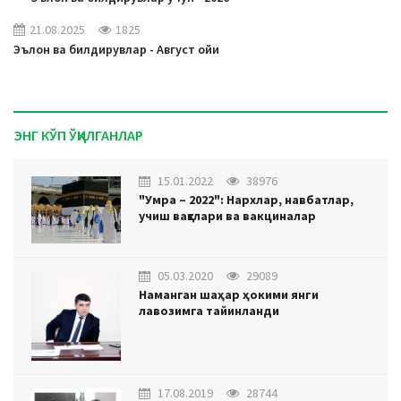
21.08.2025
1825
Эълон ва билдирувлар - Август ойи
ЭНГ КЎП ЎҚИЛГАНЛАР
15.01.2022
38976
"Умра – 2022": Нархлар, навбатлар,
учиш вақтлари ва вакциналар
05.03.2020
29089
Наманган шаҳар ҳокими янги
лавозимга тайинланди
17.08.2019
28744