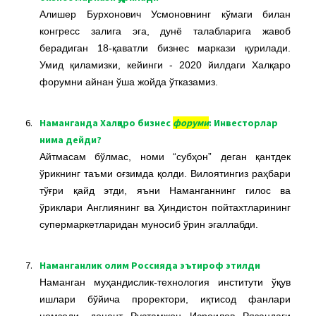
Алишер Бурхонович Усмоновнинг кўмаги билан
конгресс залига эга, дунё талабларига жавоб
берадиган 18-қаватли бизнес маркази қурилади.
Умид қиламизки, кейинги - 2020 йилдаги Халқаро
форумни айнан ўша жойда ўтказамиз.
6.
Наманганда Халқаро бизнес
форуми
: Инвесторлар
нима дейди?
Айтмасам бўлмас, номи “субҳон” деган қантдек
ўрикнинг таъми оғзимда қолди. Вилоятингиз раҳбари
тўғри қайд этди, яъни Наманганнинг гилос ва
ўриклари Англиянинг ва Ҳиндистон пойтахтларининг
супермаркетларидан муносиб ўрин эгаллабди.
7.
Наманганлик олим Россияда эътироф этилди
Наманган муҳандислик-технология институти ўқув
ишлари бўйича проректори, иқтисод фанлари