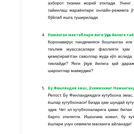
ахборот тизими жорий этилади. Унинг
тайинлаш жараёнлари онлайн-режимга ўт
бўйлаб ишга туширилади.
4.
Наманган мактаблари янги ўқув йилига та
Коронавирус пандемияси бошланган илк 
таълим муассасалари фаолияти ҳам т
қизиқтираётган саволлар жуда кўп аслида
тиклайди? Янги ўқув йилига қай дараж
шароитлар мавжудми?
5.
Бу Финляндия эмас, ўзимизнинг Наманган
Репост. Бу Финландиядаги кутубхона эмас
ёшлар кутубхонаси!
Бизда ҳам шундай кут
эдик. Чет эл кутубхоналарига ҳавас била
барпо этиляпти. Ишончим комил, бу ку
ёшлари учун севимли масканга айланади!