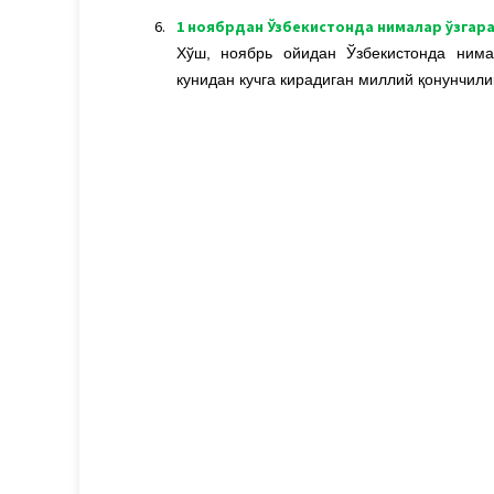
6.
1 ноябрдан Ўзбекистонда нималар ўзгар
Хўш, ноябрь ойидан Ўзбекистонда нима
кунидан кучга кирадиган миллий қонунчили