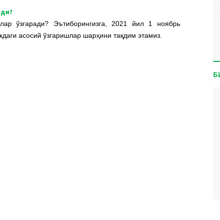
ади?
лар ўзгаради? Эътиборингизга, 2021 йил 1 ноябрь
кдаги асосий ўзгаришлар шарҳини тақдим этамиз.
Б