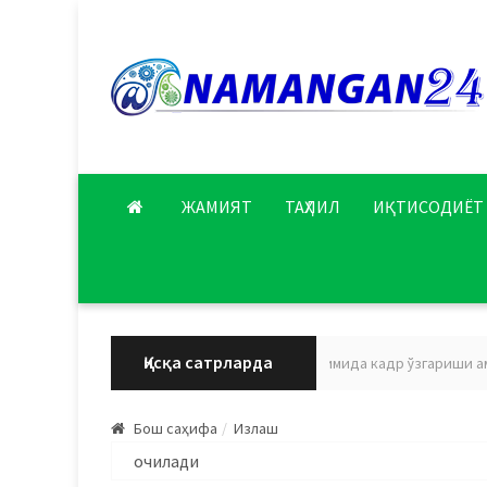
ЖАМИЯТ
ТАҲЛИЛ
ИҚТИСОДИЁТ
Қисқа сатрларда
Наманган вилояти соғлиқни сақлаш тизимида кадр ўзгариши ама
Бош саҳифа
Излаш