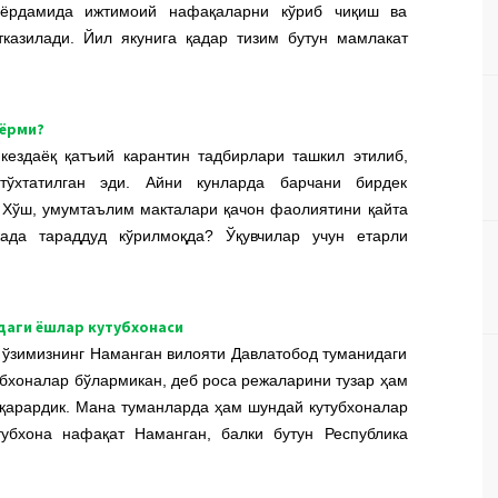
 ёрдамида ижтимоий нафақаларни кўриб чиқиш ва
казилади. Йил якунига қадар тизим бутун мамлакат
йёрми?
кездаёқ қатъий карантин тадбирлари ташкил этилиб,
ўхтатилган эди. Айни кунларда барчани бирдек
. Хўш, умумтаълим макталари қачон фаолиятини қайта
ада тараддуд кўрилмоқда? Ўқувчилар учун етарли
даги ёшлар кутубхонаси
, ўзимизнинг Наманган вилояти Давлатобод туманидаги
убхоналар бўлармикан, деб роса режаларини тузар ҳам
н қарардик. Мана туманларда ҳам шундай кутубхоналар
тубхона нафақат Наманган, балки бутун Республика