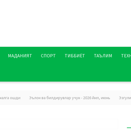
МАДАНИЯТ
СПОРТ
ТИББИЁТ
ТАЪЛИМ
ТЕХ
лга ошди
Эълон ва билдирувлар учун - 2026 йил, июнь
Эзгуликк