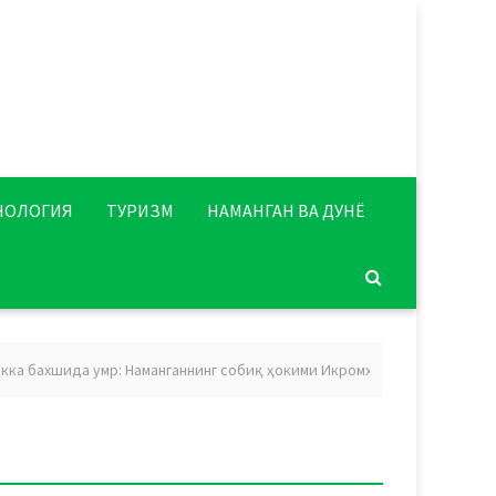
НОЛОГИЯ
ТУРИЗМ
НАМАНГАН ВА ДУНЁ
а бахшида умр: Наманганнинг собиқ ҳокими Икромхон Нажмиддинов 75 