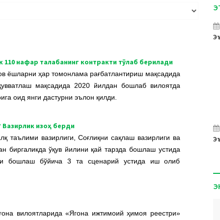
Э
Эъ
к 110 нафар талабанинг контракти тўлаб берилади
ов ёшларни ҳар томонлама рағбатлантириш мақсадида
-қувватлаш мақсадида 2020 йилдан бошлаб вилоятда
ига оид янги дастурни эълон қилди.
? Вазирлик изоҳ берди
алқ таълими вазирлиги, Соғлиқни сақлаш вазирлиги ва
Эъ
ан биргаликда ўқув йилини қай тарзда бошлаш устида
ни бошлаш бўйича 3 та сценарий устида иш олиб
Э
ғона вилоятларида «Ягона ижтимоий ҳимоя реестри»