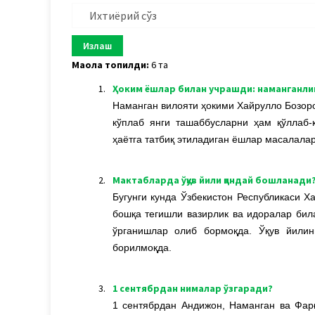
Мақола топилди:
6 та
1.
Ҳоким ёшлар билан учрашди: наманганли
Наманган вилояти ҳокими Хайрулло Бозор
кўплаб янги ташаббусларни ҳам қўллаб
ҳаётга татбиқ этиладиган ёшлар масалалар
2.
Мактабларда ўқув йили қандай бошланади
Бугунги кунда Ўзбекистон Республикаси Х
бошқа тегишли вазирлик ва идоралар бил
ўрганишлар олиб бормоқда. Ў
қув йили
борилмоқда.
3.
1 сентябрдан нималар ўзгаради?
1 сентябрдан Андижон, Наманган ва Фар