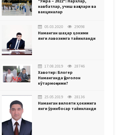
"Умра – 2022": Нархлар,
навбатлар, учиш вақтлари ва
вакциналар
05.03.2020
29098
Наманган шаҳар ҳокими
янги лавозимга тайинланди
17.08.2019
28746
Хавотир: Блогер
Наманганда қўзғолон
кўтармоқчими?
25.05.2019
28136
Наманган вилояти ҳокимига
янги ўринбосар тайинланди