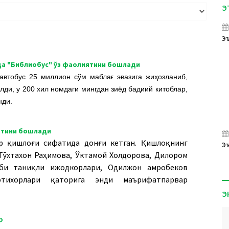
Э
Эъ
да "Библиобус" ўз фаолиятини бошлади
автобус 25 миллион сўм маблағ эвазига жиҳозланиб,
лди, у 200 хил номдаги мингдан зиёд бадиий китоблар,
нди.
иятини бошлади
 қишлоғи сифатида донғи кетган. Қишлоқнинг
Эъ
Тўхтахон Раҳимова, Ўктамой Холдорова, Дилором
би таниқли ижодкорлари, Одилжон Ҳамробеков
фтихорлари қаторига энди маърифатпарвар
Э
р