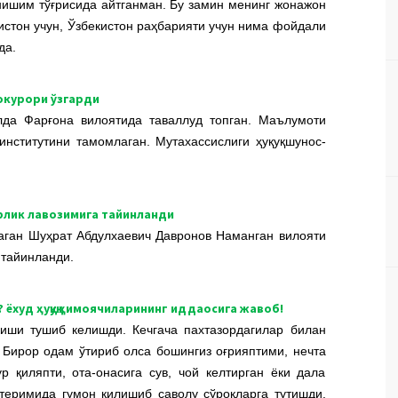
нишим тўғрисида айтганман. Бу замин менинг жонажон
истон учун, Ўзбекистон раҳбарияти учун нима фойдали
да.
окурори ўзгарди
да Фарғона вилоятида таваллуд топган. Маълумоти
институтини тамомлаган. Мутахассислиги ҳуқуқшунос-
рлик лавозимига тайинланди
аган Шуҳрат Абдулхаевич Давронов Наманган вилояти
 тайинланди.
худ ҳуқуқ ҳимоячиларининг иддаосига жавоб!
киши тушиб келишди. Кечгача пахтазордагилар билан
 Бирор одам ўтириб олса бошингиз оғрияптими, нечта
р қиляпти, ота-онасига сув, чой келтирган ёки дала
 теримида гумон қилишиб саволу сўроқларга тутишди.