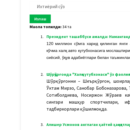
Мақола топилди:
34 та
1.
Президент ташаббуси амалда: Наманган
120 миллион сўмга харид қилинган янги 
кўчма халқ авто кутубхонасига мослаштири
сиёсий, ўқув адабиётлари билан таъминла
2.
Шўрқўрғонда "Халқ кутубхонаси" ўз фаол
Шўрқўрғонни – Шеърқўрғон, шоирлар
Ўктам Мирзо, Санобар Бобоназарова, 
Сотиболдиева, Носиржон Жўраев ка
сингари машҳур спортчилари, и
тадбиркорлари қўшилмоқда.
3.
Алишер Усмонов англаган ҳаётий ҳақиқатла