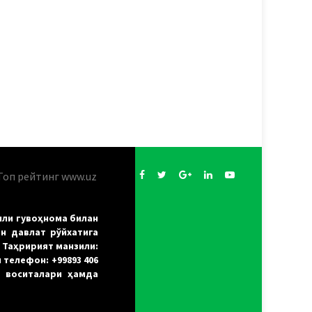
нли гувоҳнома билан
н давлат рўйхатига
. Таҳририят манзили:
 телефон: +99893 406
т воситалари ҳамда