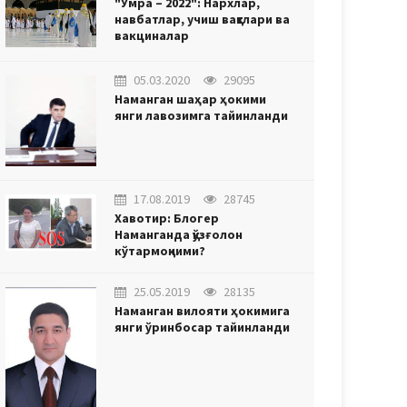
"Умра – 2022": Нархлар,
навбатлар, учиш вақтлари ва
вакциналар
05.03.2020
29095
Наманган шаҳар ҳокими
янги лавозимга тайинланди
17.08.2019
28745
Хавотир: Блогер
Наманганда қўзғолон
кўтармоқчими?
25.05.2019
28135
Наманган вилояти ҳокимига
янги ўринбосар тайинланди