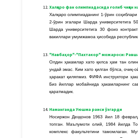
12.
Халқаро фан олимпиадасида ғолиб чиққан 
Халқаро олимпиаданинг 1-ўрин соҳиблари 
2-ўрин эгалари Шарда университетига 50
Шарда университетига 30 фоиз контракт
вакиллари умумжамоа ҳисобида республик
13.
"Навбаҳор"-"Пахтакор" можароси: Равша
Олдин ҳакамлар хато қилса ҳам тан олин
ундай эмас. Ким хато қилган бўлса, очиқ-
ҳаракат қиляпмиз. ФИФА инструктори ҳак
Биз йиллар мобайнида ҳакамларнинг са
қаратмадик.
14.
Наманганда Уюшма раиси ўзгарди
Носиржон Деҳқонов 1963 йил 18 феврал
топган. Маълумоти олий, 1984 йилда То
комплекс факультетини тамомлаган. Мут