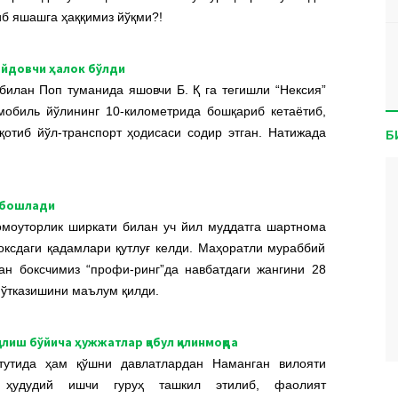
иб яшашга ҳаққимиз йўқми?!
айдовчи ҳалок бўлди
билан Поп туманида яшовчи Б. Қ га тегишли “Нексия”
мобиль йўлининг 10-километрида бошқариб кетаётиб,
Б
қотиб йўл-транспорт ҳодисаси содир этган. Натижада
 бошлади
омоуторлик ширкати билан уч йил муддатга шартнома
оксдаги қадамлари қутлуғ келди. Маҳоратли мураббий
ан боксчимиз “профи-ринг”да навбатдаги жангини 28
 ўтказишини маълум қилди.
лиш бўйича ҳужжатлар қабул қилинмоқда
итутида ҳам қўшни давлатлардан Наманган вилояти
 ҳудудий ишчи гуруҳ ташкил этилиб, фаолият