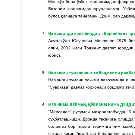
Мен кўп бора ўзбек эканлигимдан фахрла
Ватаним эканлигидан ғурурланаман. Ўзбек
бўлса қилишга тайёрман. Доим, ҳар дақиқа
4.
Наманганда икки йилда уч бор вилоят пр
Акмалхўжа Юсупович Мавлонов 1975 йил
олий, 2002 йили Тошкент давлат юридик 
юрист.
5.
Наманган туманининг собиқ ҳокими раҳба
Наманган тумани ҳокими лавозимида ишл
“Сувоқава” давлат корхонаси бошлиғи этиб
6.
МЕН НИМА ДЕЙМАН, ҚЎБИЗИМ НИМА ДЕЙДИ? ё
“Мерседес” русумли микроавтобусдан 6 
суҳбатлашишди. Дронда тасвирга олишди.
болангиз бор, пахта теримига ким мажбу
четида сигир боқаётган болаларни пахта