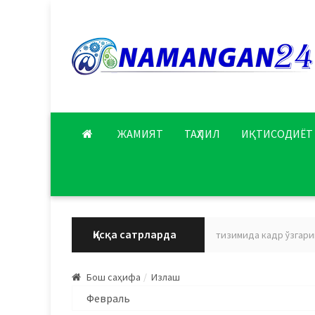
ЖАМИЯТ
ТАҲЛИЛ
ИҚТИСОДИЁТ
Қисқа сатрларда
Наманган вилояти соғлиқни сақлаш тизимида кадр ўзгариши 
Бош саҳифа
Излаш