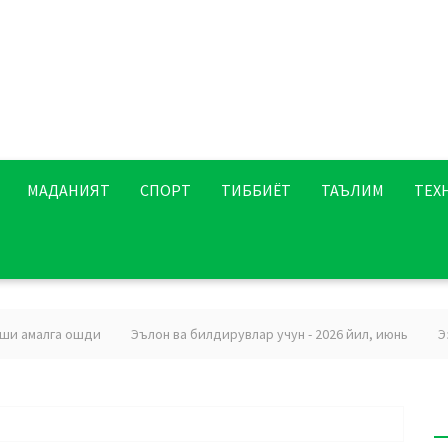
МАДАНИЯТ
СПОРТ
ТИББИЁТ
ТАЪЛИМ
ТЕХ
амалга ошди
Эълон ва билдирувлар учун - 2026 йил, июнь
Эзгул