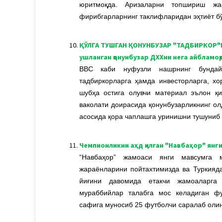
юритмоқда. Аризаларни топшириш жа
фирибгарларнинг таклифларидан эҳтиёт бў
10.
ҚЎЛГА ТУШГАН ҚОНУНБУЗАР "ТАДБИРКОР"Г
ушланган қонунбузар ДХХни нега айбламоқ
BBC каби нуфузли нашрнинг бундай
тадбиркорларга ҳамда инвесторларга, х
шубҳа остига олувчи материал эълон қи
ваколати доирасида қонунбузарликнинг ол
асосида қора чаплашга уринишни тушуниб
11.
Чемпионликни аҳд қилган "Навбаҳор" ян
“Навбаҳор” жамоаси янги мавсумга м
жараёнларини пойтахтимизда ва Туркияд
йиғини давомида етакчи жамоаларга 
мураббийлар талабга мос келадиган фу
сафига муносиб 25 футболчи саралаб оли