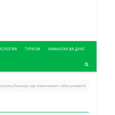
НОЛОГИЯ
ТУРИЗМ
НАМАНГАН ВА ДУНЁ
икка бахшида умр: Наманганнинг собиқ ҳокими Икромхон Нажмиддинов 