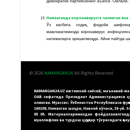
демократик партиясининг аъзоси. Оилали,
15.
Наманганда коронавирусга чалинган яна 2
Ўз касбига содиқ, фидойи шифокорл
мамлакатимизда коронавирус инфецсияс
натижаларга эришилмоқда. Айни пайтда ш
© 2026
NAMANGAN24
. All Rights Reserved.
NAMANGAN24.UZ ижтимоий-сиёсий, маънавий-маъ
ОАВ сифатида Президент Администрацияси ҳу
олинган. Муассис: Ўзбекистон Республикаси фу
160108, Наманган шаҳри, Навоий кўчаси, 36-уй. 
05 05. Материалларимиздан фойдаланилганд
муаллифлик ва турдош ҳуқуқлар тўғрисидаги қо