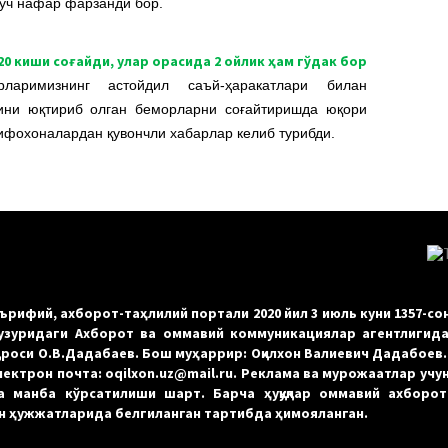
 уч нафар фарзанди бор.
0 киши соғайди, улар орасида 2 ойлик ҳам гўдак бор
аримизнинг астойдил саъй-ҳаракатлари билан
ини юқтириб олган беморларни соғайтиришда юқори
ифохоналардан қувончли хабарлар келиб турибди.
рифий, ахборот-таҳлилий портали 2020 йил 3 июль куни 1357-со
зуридаги Ахборот ва оммавий коммуникациялар агентлигида
қароси О.В.Дадабаев. Бош муҳаррир: Оқилхон Валиевич Дадабоев
Электрон почта: oqilxon.uz@mail.ru. Реклама ва мурожаатлар учун
а манба кўрсатилиши шарт. Барча ҳуқуқлар оммавий ахборо
нун ҳужжатларида белгиланган тартибда ҳимояланган.