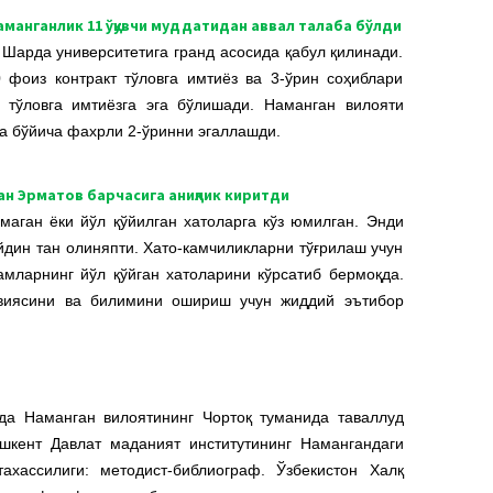
наманганлик 11 ўқувчи муддатидан аввал талаба бўлди
Шарда университетига гранд асосида қабул қилинади.
 фоиз контракт тўловга имтиёз ва 3-ўрин соҳиблари
 тўловга имтиёзга эга бўлишади. Наманган вилояти
а бўйича фахрли 2-ўринни эгаллашди.
н Эрматов барчасига аниқлик киритди
маган ёки йўл қўйилган хатоларга кўз юмилган. Энди
ойдин тан олиняпти. Хато-камчиликларни тўғрилаш учун
амларнинг йўл қўйган хатоларини кўрсатиб бермоқда.
виясини ва билимини ошириш учун жиддий эътибор
да Наманган вилоятининг Чортоқ туманида таваллуд
шкент Давлат маданият институтининг Намангандаги
ахассилиги: методист-библиограф. Ўзбекистон Халқ