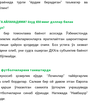
раёнида турли “ёрдам берадиган” таъмагир ва
линг!
А АЙЛАНАДИМИ? ёхуд 650 минг доллар билан
да?
 бир томонлама баёнот асосида Ўзбекистонда
орижлик ишбилармонларга яратилаётган шароитларни
лиши ҳайрон қолдирди очиғи. Боз устига ўз хизмат
дини олиб, уни судга оширган ДХХга субъектив баёнот
 бўлмайди.
ги футболчиларини таништирди
уносиб ҳозирлик кўрди. “Лочинлар” тайёргарлик
а олиб бордилар. Салкам бир ой давом этган Европа
қарши ўтказилган саккизта ўртоқлик учрашувида
тболчиларни синаб кўришди. Натижада “Навбаҳор”
нди.