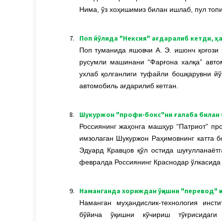
Нима, ўз хоҳишимиз билан ишлаб, пул топ
7.
Поп йўлида "Нексия" ағдаралиб кетди, ҳ
Поп туманида яшовчи А. Э. ишонч қоғози 
русумли машинани “Фарғона халқа” авто
ухлаб қолганлиги туфайли бошқарувни йў
автомобиль ағдарилиб кетган.
8.
Шукуржон "профи-бокс"ни ғалаба билан
Россиянинг жаҳонга машҳур “Патриот” пр
имзолаган Шукуржон Раҳимовнинг катта б
Эдуард Кравцов қўл остида шуғулланаётг
февралда Россиянинг Краснодар ўлкасида
9.
Наманганда хориждан ўқишни "перевод" қи
Наманган муҳандислик-технология инст
бўйича ўқишни кўчириш тўғрисидаги