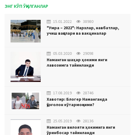
ЭНГ КЎП ЎҚИЛГАНЛАР
15.01.2022
38980
"Умра – 2022": Нархлар, навбатлар,
учиш вақтлари ва вакциналар
05.03.2020
29098
Наманган шаҳар ҳокими янги
лавозимга тайинланди
17.08.2019
28746
Хавотир: Блогер Наманганда
қўзғолон кўтармоқчими?
25.05.2019
28136
Наманган вилояти ҳокимига янги
ўринбосар тайинланди