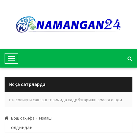
T
o
g
g
Қисқа сатрларда
l
e
вилояти соғлиқни сақлаш тизимида кадр ўзгариши амалга ошди
Эъл
N
a
Бош саҳифа
Излаш
v
i
g