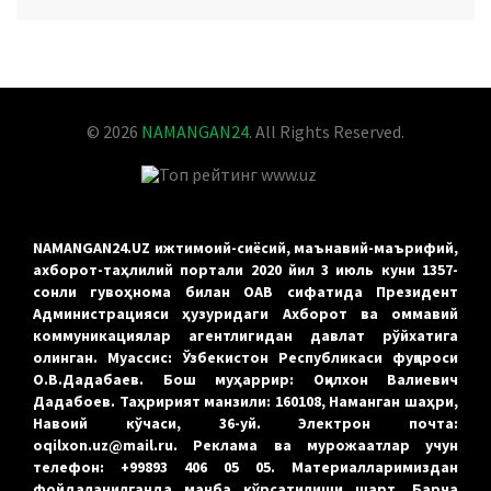
YOUTUBE
© 2026
NAMANGAN24
. All Rights Reserved.
NAMANGAN24.UZ ижтимоий-сиёсий, маънавий-маърифий,
ахборот-таҳлилий портали 2020 йил 3 июль куни 1357-
сонли гувоҳнома билан ОАВ сифатида Президент
Администрацияси ҳузуридаги Ахборот ва оммавий
коммуникациялар агентлигидан давлат рўйхатига
олинган. Муассис: Ўзбекистон Республикаси фуқароси
О.В.Дадабаев. Бош муҳаррир: Оқилхон Валиевич
Дадабоев. Таҳририят манзили: 160108, Наманган шаҳри,
Навоий кўчаси, 36-уй. Электрон почта:
oqilxon.uz@mail.ru. Реклама ва мурожаатлар учун
телефон: +99893 406 05 05. Материалларимиздан
фойдаланилганда манба кўрсатилиши шарт. Барча