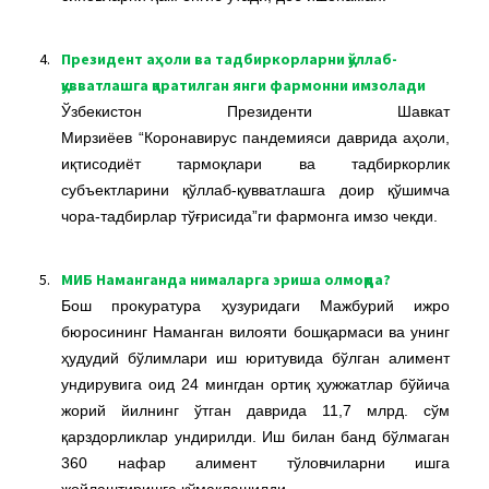
4.
Президент аҳоли ва тадбиркорларни қўллаб-
қувватлашга қаратилган янги фармонни имзолади
Ўзбекистон Президенти Шавкат
Мирзиёев “Коронавирус пандемияси даврида аҳоли,
иқтисодиёт тармоқлари ва тадбиркорлик
субъектларини қўллаб-қувватлашга доир қўшимча
чора-тадбирлар тўғрисида”ги фармонга имзо чекди.
5.
МИБ Наманганда нималарга эриша олмоқда?
Бош прокуратура ҳузуридаги Мажбурий ижро
бюросининг Наманган вилояти бошқармаси ва унинг
ҳудудий бўлимлари иш юритувида бўлган алимент
ундирувига оид 24 мингдан ортиқ ҳужжатлар бўйича
жорий йилнинг ўтган даврида 11,7 млрд. сўм
қарздорликлар ундирилди. Иш билан банд бўлмаган
360 нафар алимент тўловчиларни ишга