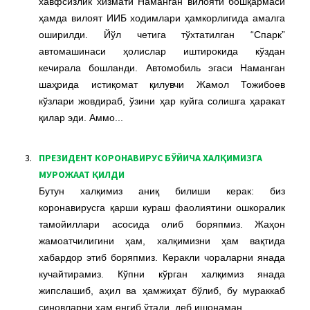
хавфсизлик хизмати Наманган вилояти бошқармаси
ҳамда вилоят ИИБ ходимлари ҳамкорлигида амалга
оширилди. Йўл четига тўхтатилган “Спарк”
автомашинаси ҳолислар иштирокида кўздан
кечирала бошланди. Автомобиль эгаси Наманган
шаҳрида истиқомат қилувчи Жамол Тожибоев
кўзлари жовдираб, ўзини ҳар куйга солишга ҳаракат
қилар эди. Аммо...
3.
ПРЕЗИДЕНТ КОРОНАВИРУС БЎЙИЧА ХАЛҚИМИЗГА
МУРОЖААТ ҚИЛДИ
Бутун халқимиз аниқ билиши керак: биз
коронавирусга қарши кураш фаолиятини ошкоралик
тамойиллари асосида олиб боряпмиз. Жаҳон
жамоатчилигини ҳам, халқимизни ҳам вақтида
хабардор этиб боряпмиз. Керакли чораларни янада
кучайтирамиз. Кўпни кўрган халқимиз янада
жипслашиб, аҳил ва ҳамжиҳат бўлиб, бу мураккаб
синовларни ҳам енгиб ўтади, деб ишонаман.