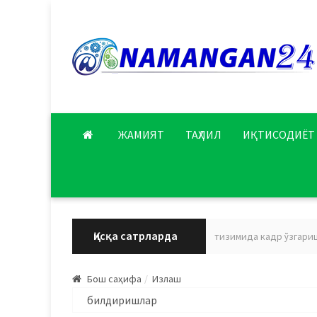
ЖАМИЯТ
ТАҲЛИЛ
ИҚТИСОДИЁТ
Қисқа сатрларда
Наманган вилояти соғлиқни сақлаш тизимида кадр ўзгариши
Бош саҳифа
Излаш