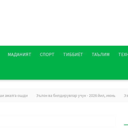
МАДАНИЯТ
СПОРТ
ТИББИЁТ
ТАЪЛИМ
ТЕХ
 амалга ошди
Эълон ва билдирувлар учун - 2026 йил, июнь
Эзгу