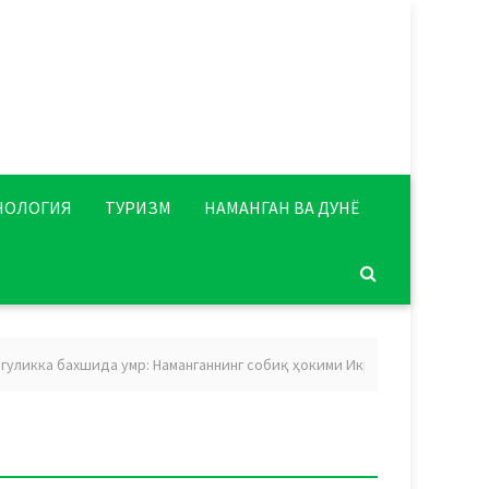
НОЛОГИЯ
ТУРИЗМ
НАМАНГАН ВА ДУНЁ
ликка бахшида умр: Наманганнинг собиқ ҳокими Икромхон Нажмиддинов