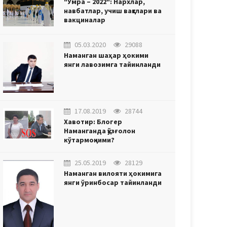
"Умра – 2022": Нархлар,
навбатлар, учиш вақтлари ва
вакциналар
05.03.2020
29088
Наманган шаҳар ҳокими
янги лавозимга тайинланди
17.08.2019
28744
Хавотир: Блогер
Наманганда қўзғолон
кўтармоқчими?
25.05.2019
28129
Наманган вилояти ҳокимига
янги ўринбосар тайинланди