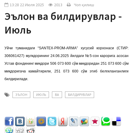
a
13:28 22 Июля 2025
2013
Чоп қилиш
t
Эълон ва билдирувлар -
i
o
Июль
n
Уйчи туманидаги “SANTEX-PROM-ARMA” хусусий корхонаси (СТИР:
306061427) мулкдорининг 24.06.2025 йилдаги №5-сон карорига асосан
Устав фондининг миқдори 506 073 600 сўм миқдоридан 251 073 600 сўм
миқдоригача камайтирили, 251 073 600 сўм этиб белгиланганлиги
билдирилади.
ЭЪЛОН
ИЮЛЬ
ВА
БИЛДИРУВЛАР