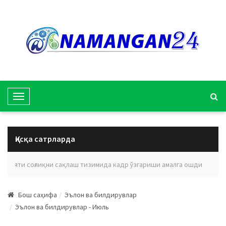
T
o
g
g
Қисқа сатрларда
l
e
вилояти соғлиқни сақлаш тизимида кадр ўзгариши амалга ошди
Эъл
N
a
Бош саҳифа
Эълон ва билдирувлар
v
Эълон ва билдирувлар - Июль
i
g