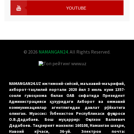
FACEBOOK
YOUTUBE
YOUTUBE
© 2026
NAMANGAN24
. All Rights Reserved.
NAMANGAN24.UZ ижтимоий-сиёсий, маънавий-маърифий,
ахборот-таҳлилий портали 2020 йил 3 июль куни 1357-
сонли гувоҳнома билан ОАВ сифатида Президент
Администрацияси ҳузуридаги Ахборот ва оммавий
коммуникациялар агентлигидан давлат рўйхатига
олинган. Муассис: Ўзбекистон Республикаси фуқароси
О.В.Дадабаев. Бош муҳаррир: Оқилхон Валиевич
Дадабоев. Таҳририят манзили: 160108, Наманган шаҳри,
Навоий кўчаси, 36-уй. Электрон почта: