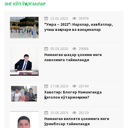
ЭНГ КЎП ЎҚИЛГАНЛАР
15.01.2022
38976
"Умра – 2022": Нархлар, навбатлар,
учиш вақтлари ва вакциналар
05.03.2020
29088
Наманган шаҳар ҳокими янги
лавозимга тайинланди
17.08.2019
28744
Хавотир: Блогер Наманганда
қўзғолон кўтармоқчими?
25.05.2019
28129
Наманган вилояти ҳокимига янги
ўринбосар тайинланди