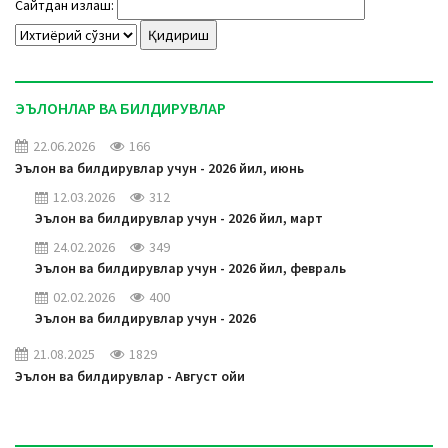
Сайтдан излаш:
a
t
i
o
ЭЪЛОНЛАР ВА БИЛДИРУВЛАР
n
22.06.2026
166
Эълон ва билдирувлар учун - 2026 йил, июнь
12.03.2026
312
Эълон ва билдирувлар учун - 2026 йил, март
24.02.2026
349
Эълон ва билдирувлар учун - 2026 йил, февраль
02.02.2026
400
Эълон ва билдирувлар учун - 2026
21.08.2025
1829
Эълон ва билдирувлар - Август ойи