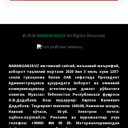
YOUTUBE
© 2026
NAMANGAN24
. All Rights Reserved.
NAMANGAN24.UZ ижтимоий-сиёсий, маънавий-маърифий,
ахборот-таҳлилий портали 2020 йил 3 июль куни 1357-
сонли гувоҳнома билан ОАВ сифатида Президент
Администрацияси ҳузуридаги Ахборот ва оммавий
коммуникациялар агентлигидан давлат рўйхатига
олинган. Муассис: Ўзбекистон Республикаси фуқароси
О.В.Дадабаев. Бош муҳаррир: Оқилхон Валиевич
Дадабоев. Таҳририят манзили: 160108, Наманган шаҳри,
Навоий кўчаси, 36-уй. Электрон почта:
oqilxon.uz@mail.ru. Реклама ва мурожаатлар учун
телефон: +99893 406 05 05. Материалларимиздан