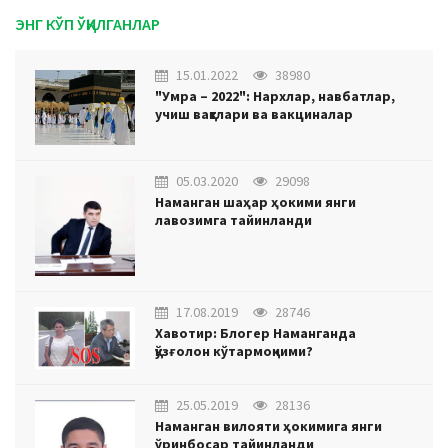
ЭНГ КЎП ЎҚИЛГАНЛАР
15.01.2022
38980
"Умра – 2022": Нархлар, навбатлар,
учиш вақтлари ва вакциналар
05.03.2020
29098
Наманган шаҳар ҳокими янги
лавозимга тайинланди
17.08.2019
28746
Хавотир: Блогер Наманганда
қўзғолон кўтармоқчими?
25.05.2019
28136
Наманган вилояти ҳокимига янги
ўринбосар тайинланди