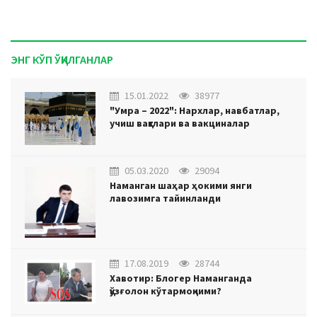
ЭНГ КЎП ЎҚИЛГАНЛАР
15.01.2022
38977
"Умра – 2022": Нархлар, навбатлар,
учиш вақтлари ва вакциналар
05.03.2020
29094
Наманган шаҳар ҳокими янги
лавозимга тайинланди
17.08.2019
28744
Хавотир: Блогер Наманганда
қўзғолон кўтармоқчими?