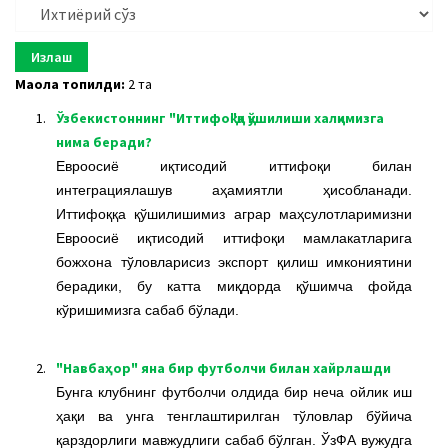
a
t
i
o
Мақола топилди:
2 та
n
1.
Ўзбекистоннинг "Иттифоқ"қа қўшилиши халқимизга
нима беради?
Евроосиё иқтисодий иттифоқи билан
интеграциялашув аҳамиятли ҳисобланади.
Иттифоққа қўшилишимиз аграр маҳсулотларимизни
Евроосиё иқтисодий иттифоқи мамлакатларига
божхона тўловларисиз экспорт қилиш имкониятини
берадики, бу катта миқдорда қўшимча фойда
кўришимизга сабаб бўлади.
2.
"Навбаҳор" яна бир футболчи билан хайрлашди
Бунга клубнинг футболчи олдида бир неча ойлик иш
ҳақи ва унга тенглаштирилган тўловлар бўйича
қарздорлиги мавжудлиги сабаб бўлган. ЎзФА вужудга