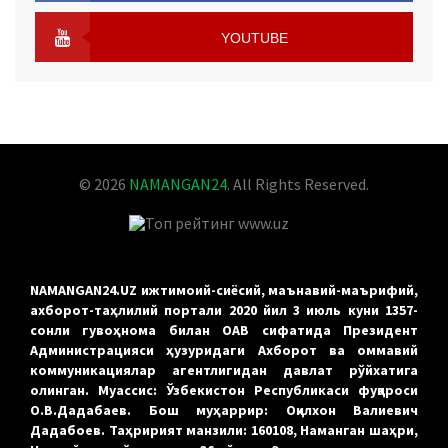
FACEBOOK
YOUTUBE
YOUTUBE
© 2026
NAMANGAN24
. All Rights Reserved.
NAMANGAN24.UZ ижтимоий-сиёсий, маънавий-маърифий,
ахборот-таҳлилий портали 2020 йил 3 июль куни 1357-
сонли гувоҳнома билан ОАВ сифатида Президент
Администрацияси ҳузуридаги Ахборот ва оммавий
коммуникациялар агентлигидан давлат рўйхатига
олинган. Муассис: Ўзбекистон Республикаси фуқароси
О.В.Дадабаев. Бош муҳаррир: Оқилхон Валиевич
Дадабоев. Таҳририят манзили: 160108, Наманган шаҳри,