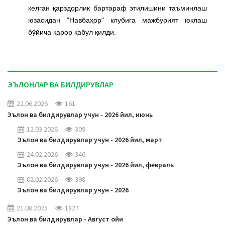
келган қарздорлик бартараф этилишини таъминлаш
юзасидан "Навбаҳор" клубига мажбурият юклаш
бўйича қарор қабул қилди.
ЭЪЛОНЛАР ВА БИЛДИРУВЛАР
22.06.2026
161
Эълон ва билдирувлар учун - 2026 йил, июнь
12.03.2026
309
Эълон ва билдирувлар учун - 2026 йил, март
24.02.2026
346
Эълон ва билдирувлар учун - 2026 йил, февраль
02.02.2026
398
Эълон ва билдирувлар учун - 2026
21.08.2025
1827
Эълон ва билдирувлар - Август ойи