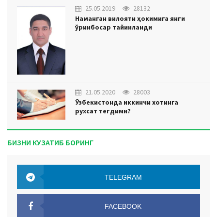
25.05.2019
28132
Наманган вилояти ҳокимига янги
ўринбосар тайинланди
21.05.2020
28003
Ўзбекистонда иккинчи хотинга
рухсат тегдими?
БИЗНИ КУЗАТИБ БОРИНГ
TELEGRAM
TELEGRAM
FACEBOOK