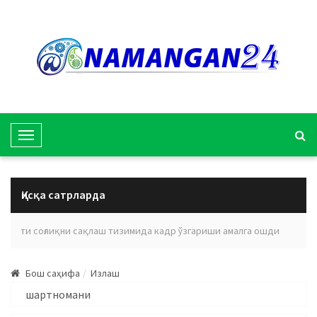
T
o
g
g
Қисқа сатрларда
l
e
илояти соғлиқни сақлаш тизимида кадр ўзгариши амалга ошди
Эъло
N
a
Бош саҳифа
Излаш
v
i
g